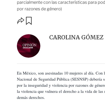
parcialmente con las características para poder
por razones de género)
O
G
u
p
a
c
r
i
d
CAROLINA GÓMEZ 
o
a
n
r
e
s
d
e
c
o
En México, son asesinadas 10 mujeres al día. Con le
m
p
Nacional de Seguridad Pública (SESNSP) debería se
a
por la inseguridad y violencia por razones de géner
r
t
la violencia que vulnera el derecho a la vida de las
i
demás derechos.
r