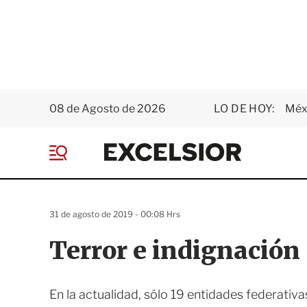
08 de Agosto de 2026
LO DE HOY:
Méxi
E
x
M
c
e
e
n
l
ú
s
31 de agosto de 2019 - 00:08 Hrs
i
o
Terror e indignación
r
En la actualidad, sólo 19 entidades federativ