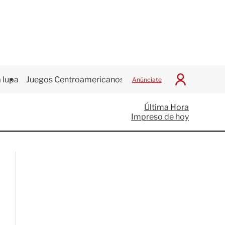
 lupa
Juegos Centroamericanos
Anúnciate
I
n
i
Última Hora
c
Impreso de hoy
i
a
r
S
e
s
i
ó
n