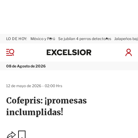
LO DE HOY:
México y Perú
Se jubilan 4 perros detectores
Jalapeños baj
E
x
M
I
c
e
n
n
e
i
08 de Agosto de 2026
ú
l
c
s
i
i
a
12 de mayo de 2026 - 02:00 Hrs
o
r
r
S
Cofepris: ¡promesas
e
s
inclumplidas!
i
ó
n
O
G