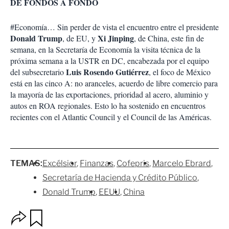
DE FONDOS A FONDO
#Economía… Sin perder de vista el encuentro entre el presidente
Donald Trump
Xi Jinping
, de EU, y
, de China, este fin de
semana, en la Secretaría de Economía la visita técnica de la
próxima semana a la USTR en DC, encabezada por el equipo
Luis Rosendo Gutiérrez
del subsecretario
, el foco de México
está en las cinco A: no aranceles, acuerdo de libre comercio para
la mayoría de las exportaciones, prioridad al acero, aluminio y
autos en ROA regionales. Esto lo ha sostenido en encuentros
recientes con el Atlantic Council y el Council de las Américas.
TEMAS:
Excélsior
Finanzas
Cofepris
Marcelo Ebrard
Secretaría de Hacienda y Crédito Público
Donald Trump
EEUU
China
O
G