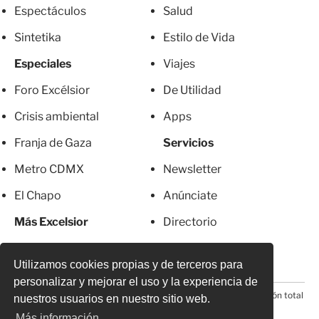
Espectáculos
Salud
Sintetika
Estilo de Vida
Especiales
Viajes
Foro Excélsior
De Utilidad
Crisis ambiental
Apps
Franja de Gaza
Servicios
Metro CDMX
Newsletter
El Chapo
Anúnciate
Más Excelsior
Directorio
Mujeres
Suscripciones
Utilizamos cookies propias y de terceros para
personalizar y mejorar el uso y la experiencia de
© 2026 Todos los derechos reservados. Prohibida la reproducción total
nuestros usuarios en nuestro sitio web.
o parcial, incluyendo cualquier medio electrónico*
Más información