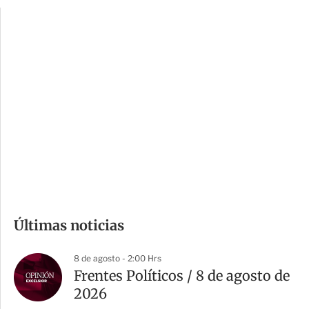
p
u
c
a
i
r
o
d
n
a
e
r
s
d
e
c
o
m
Últimas noticias
p
a
8 de agosto - 2:00 Hrs
r
Frentes Políticos / 8 de agosto de
t
2026