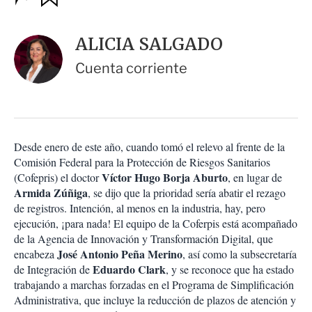
u
p
a
c
r
i
d
ALICIA SALGADO
o
a
n
r
Cuenta corriente
e
s
d
e
c
o
Desde enero de este año, cuando tomó el relevo al frente de la
m
Comisión Federal para la Protección de Riesgos Sanitarios
p
a
Víctor Hugo Borja Aburto
(Cofepris) el doctor
, en lugar de
r
Armida Zúñiga
, se dijo que la prioridad sería abatir el rezago
t
de registros. Intención, al menos en la industria, hay, pero
i
ejecución, ¡para nada! El equipo de la Coferpis está acompañado
r
de la Agencia de Innovación y Transformación Digital, que
José Antonio Peña Merino
encabeza
, así como la subsecretaría
Eduardo Clark
de Integración de
, y se reconoce que ha estado
trabajando a marchas forzadas en el Programa de Simplificación
Administrativa, que incluye la reducción de plazos de atención y