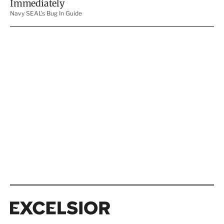
Excelsior
Excelsior