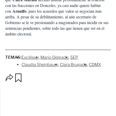
con las fracciones en Donceles, ya casi nadie quiere hablar
Arnulfo
con
, pues los acuerdos que valen se negocian más
arriba. A pesar de su debilitamiento, al aún secretario de
Gobierno se le ve presionando a magistrados para incidir en sus
sentencias pendientes, sobre todo las que tienen que ver en el
ámbito electoral.
TEMAS:
Excélsior
Mario Delgado
SEP
Claudia Sheinbaum
Clara Brugada
CDMX
O
G
p
u
c
a
i
r
o
d
n
a