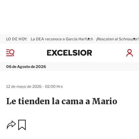
LO DE HOY:
La DEA reconoce a García Harfuch
¡Rescaten al Schnauzer!
E
x
M
I
c
e
n
n
e
i
06 de Agosto de 2026
ú
l
c
s
i
i
a
12 de mayo de 2026 - 02:00 Hrs
o
r
r
S
Le tienden la cama a Mario
e
s
i
ó
O
G
n
u
p
a
c
r