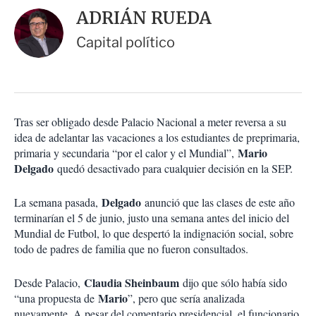
i
d
ADRIÁN RUEDA
o
a
n
r
Capital político
e
s
d
e
c
o
Tras ser obligado desde Palacio Nacional a meter reversa a su
m
idea de adelantar las vacaciones a los estudiantes de preprimaria,
p
a
Mario
primaria y secundaria “por el calor y el Mundial”,
r
Delgado
quedó desactivado para cualquier decisión en la SEP.
t
i
Delgado
La semana pasada,
anunció que las clases de este año
r
terminarían el 5 de junio, justo una semana antes del inicio del
Mundial de Futbol, lo que despertó la indignación social, sobre
todo de padres de familia que no fueron consultados.
Claudia Sheinbaum
Desde Palacio,
dijo que sólo había sido
Mario
“una propuesta de
”, pero que sería analizada
nuevamente. A pesar del comentario presidencial, el funcionario