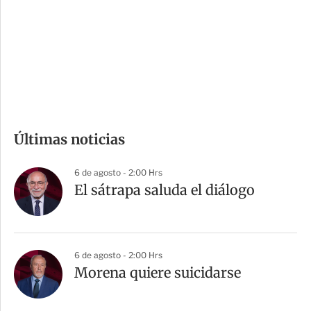
e
r
s
d
e
c
o
m
Últimas noticias
p
a
6 de agosto - 2:00 Hrs
r
El sátrapa saluda el diálogo
t
i
r
6 de agosto - 2:00 Hrs
Morena quiere suicidarse