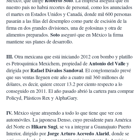
Roberto Soto
México, que dirige
. La empresa asegura que en
nuestro país no habrá recortes de personal, como los anunciados
el martes en Estados Unidos y Canadá, donde mil 600 personas
pasarán a las filas del desempleo como parte de escisión de la
firma en dos grandes divisiones, una de golosinas y otra de
Soto
alimentos preparados.
aseguró que en México la firma
mantiene sus planes de desarrollo.
III.
Otra mexicana que está iniciando 2012 con bombo y platillo
Antonio del Valle
es Petroquímica Mexichem, propiedad de
y
Rafael Dávalos Sandoval
dirigida por
. El conglomerado prevé
que sus ventas lleguen este año a cuatro mil 360 millones de
dólares, es decir, quiere crecer 13.2 por ciento respecto a lo
conseguido en 2011. El año pasado abrió la cartera para comprar
Policyd, Plásticos Rex y AlphaGary.
IV.
México sigue atrayendo a todo lo que tiene que ver con
automóviles. La japonesa Denso, cuyo presidente para América
Hikaru Sugi
del Norte es
, se va a integrar a Guanajuato Puerto
Jorge Arturo Acevedo Alarid
Interior, dirigido por
, donde se