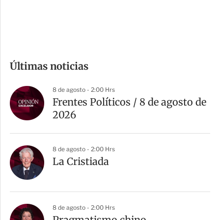
d
e
c
o
m
Últimas noticias
p
a
8 de agosto - 2:00 Hrs
r
Frentes Políticos / 8 de agosto de
t
2026
i
r
8 de agosto - 2:00 Hrs
La Cristiada
8 de agosto - 2:00 Hrs
Pragmatismo chino