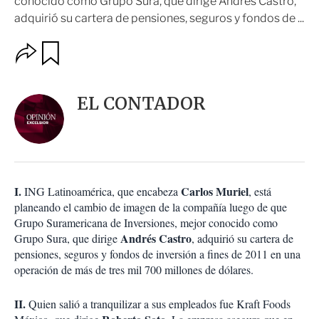
conocido como Grupo Sura, que dirige Andrés Castro,
adquirió su cartera de pensiones, seguros y fondos de ...
O
G
u
p
a
c
r
i
d
EL CONTADOR
o
a
n
r
e
s
d
e
c
I.
Carlos Muriel
ING Latinoamérica, que encabeza
, está
o
planeando el cambio de imagen de la compañía luego de que
m
Grupo Suramericana de Inversiones, mejor conocido como
p
a
Andrés Castro
Grupo Sura, que dirige
, adquirió su cartera de
r
pensiones, seguros y fondos de inversión a fines de 2011 en una
t
operación de más de tres mil 700 millones de dólares.
i
r
II.
Quien salió a tranquilizar a sus empleados fue Kraft Foods