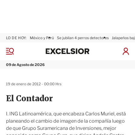
LO DE HOY:
México y Perú
Se jubilan 4 perros detectores
Jalapeños baj
E
x
M
I
c
e
n
n
e
i
09 de Agosto de 2026
ú
l
c
s
i
i
a
19 de enero de 2012 - 00:00 Hrs
o
r
r
S
El Contador
e
s
i
I. ING Latinoamérica, que encabeza Carlos Muriel, está
ó
planeando el cambio de imagen de la compañía luego
n
de que Grupo Suramericana de Inversiones, mejor