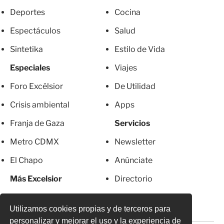
Deportes
Cocina
Espectáculos
Salud
Sintetika
Estilo de Vida
Especiales
Viajes
Foro Excélsior
De Utilidad
Crisis ambiental
Apps
Franja de Gaza
Servicios
Metro CDMX
Newsletter
El Chapo
Anúnciate
Más Excelsior
Directorio
Mujeres
Suscripciones
Utilizamos cookies propias y de terceros para
personalizar y mejorar el uso y la experiencia de