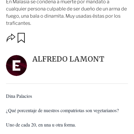
En Malasia se condena a muerte por mandato a
cualquier persona culpable de ser dueño de un arma de
fuego, una bala o dinamita. Muy usadas éstas por los
traficantes.
O
G
u
p
a
c
r
i
d
ALFREDO LAMONT
o
a
n
r
e
s
d
e
c
Dina Palacios
o
m
p
¿Qué porcentaje de nuestros compatriotas son vegetarianos?
a
r
Uno de cada 20, en una u otra forma.
t
i