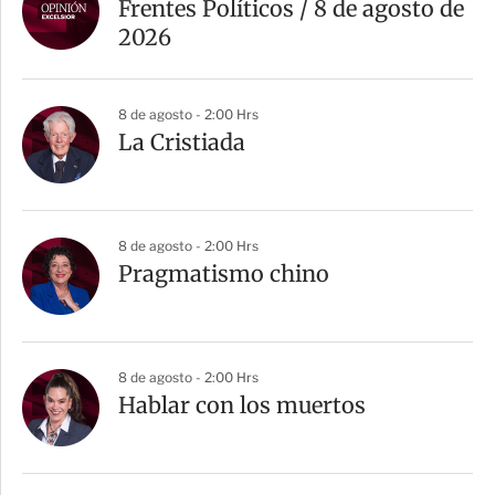
r
Frentes Políticos / 8 de agosto de
t
2026
i
r
8 de agosto - 2:00 Hrs
La Cristiada
8 de agosto - 2:00 Hrs
Pragmatismo chino
8 de agosto - 2:00 Hrs
Hablar con los muertos