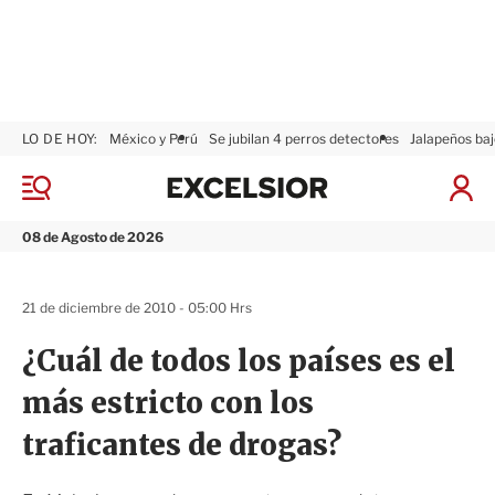
LO DE HOY:
México y Perú
Se jubilan 4 perros detectores
Jalapeños baj
E
x
M
I
c
e
n
n
e
i
08 de Agosto de 2026
ú
l
c
s
i
i
a
21 de diciembre de 2010 - 05:00 Hrs
o
r
r
S
¿Cuál de todos los países es el
e
s
más estricto con los
i
ó
traficantes de drogas?
n