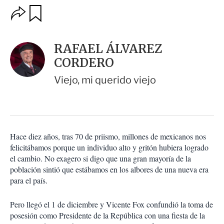
O
G
u
p
a
c
r
i
d
RAFAEL ÁLVAREZ
o
a
n
CORDERO
r
e
s
Viejo, mi querido viejo
d
e
c
o
m
p
Hace diez años, tras 70 de priismo, millones de mexicanos nos
a
felicitábamos porque un individuo alto y gritón hubiera logrado
r
el cambio. No exagero si digo que una gran mayoría de la
t
población sintió que estábamos en los albores de una nueva era
i
para el país.
r
Pero llegó el 1 de diciembre y Vicente Fox confundió la toma de
posesión como Presidente de la República con una fiesta de la