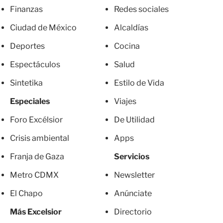
Finanzas
Redes sociales
Ciudad de México
Alcaldías
Deportes
Cocina
Espectáculos
Salud
Sintetika
Estilo de Vida
Especiales
Viajes
Foro Excélsior
De Utilidad
Crisis ambiental
Apps
Franja de Gaza
Servicios
Metro CDMX
Newsletter
El Chapo
Anúnciate
Más Excelsior
Directorio