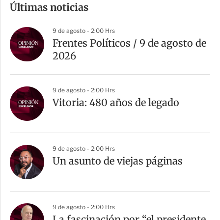
Últimas noticias
p
a
9 de agosto - 2:00 Hrs
r
Frentes Políticos / 9 de agosto de
t
2026
i
r
9 de agosto - 2:00 Hrs
Vitoria: 480 años de legado
9 de agosto - 2:00 Hrs
Un asunto de viejas páginas
9 de agosto - 2:00 Hrs
La fascinación por “el presidente