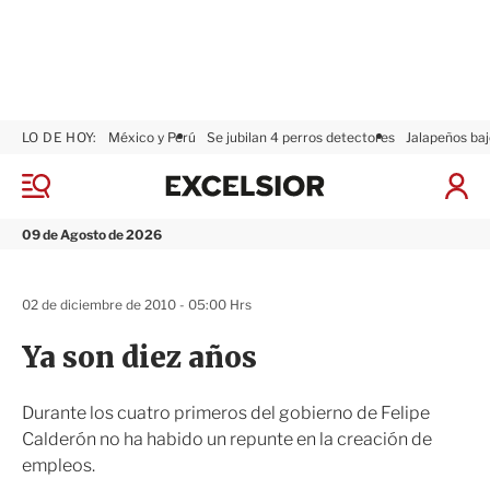
LO DE HOY:
México y Perú
Se jubilan 4 perros detectores
Jalapeños baj
E
x
M
I
c
e
n
n
e
i
09 de Agosto de 2026
ú
l
c
s
i
i
a
02 de diciembre de 2010 - 05:00 Hrs
o
r
r
S
Ya son diez años
e
s
i
Durante los cuatro primeros del gobierno de Felipe
ó
Calderón no ha habido un repunte en la creación de
n
empleos.