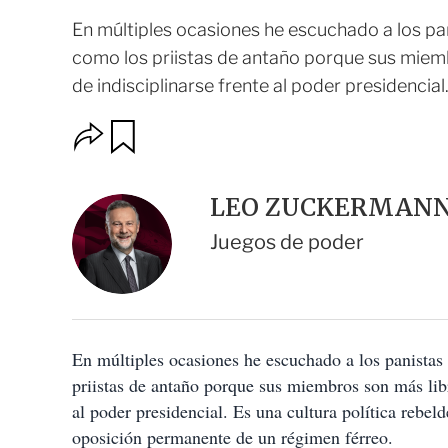
En múltiples ocasiones he escuchado a los pan
como los priistas de antaño porque sus miem
de indisciplinarse frente al poder presidencial. 
O
G
u
p
a
c
r
i
d
LEO ZUCKERMAN
o
a
n
r
Juegos de poder
e
s
d
e
c
o
En múltiples ocasiones he escuchado a los panistas 
m
p
priistas de antaño porque sus miembros son más libr
a
al poder presidencial. Es una cultura política rebel
r
t
oposición permanente de un régimen férreo.