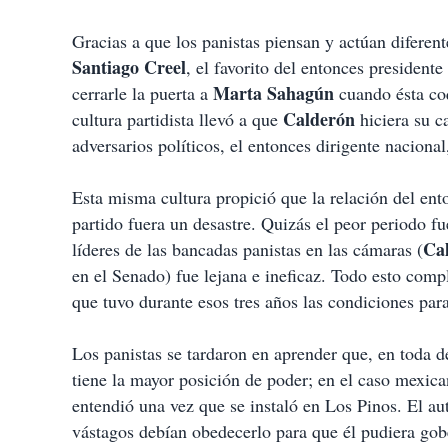
i
r
Gracias a que los panistas piensan y actúan diferent
Santiago Creel
, el favorito del entonces presidente
Marta Sahagún
cerrarle la puerta a
cuando ésta coq
Calderón
cultura partidista llevó a que
hiciera su c
adversarios políticos, el entonces dirigente naciona
Esta misma cultura propició que la relación del en
partido fuera un desastre. Quizás el peor periodo f
Ca
líderes de las bancadas panistas en las cámaras (
en el Senado) fue lejana e ineficaz. Todo esto compl
que tuvo durante esos tres años las condiciones par
Los panistas se tardaron en aprender que, en toda de
tiene la mayor posición de poder; en el caso mexica
entendió una vez que se instaló en Los Pinos. El 
vástagos debían obedecerlo para que él pudiera gob