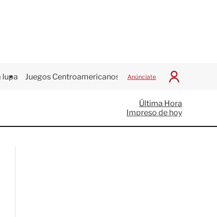
 lupa
Juegos Centroamericanos
Anúnciate
I
n
i
Última Hora
c
Impreso de hoy
i
a
r
S
e
s
i
ó
n