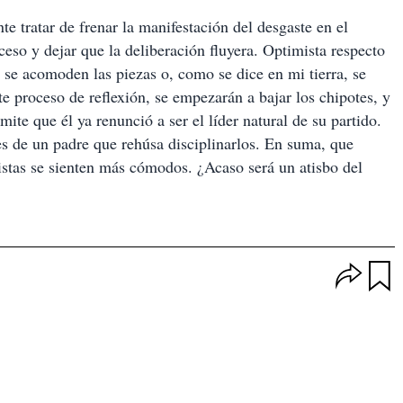
e tratar de frenar la manifestación del desgaste en el
ceso y dejar que la deliberación fluyera. Optimista respecto
e se acomoden las piezas o, como se dice en mi tierra, se
e proceso de reflexión, se empezarán a bajar los chipotes, y
ite que él ya renunció a ser el líder natural de su partido.
es de un padre que rehúsa disciplinarlos. En suma, que
nistas se sienten más cómodos. ¿Acaso será un atisbo del
O
p
u
c
a
i
r
o
d
n
a