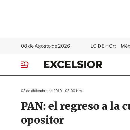
08 de Agosto de 2026
LO DE HOY:
Méxi
E
x
M
c
e
e
n
l
ú
s
02 de diciembre de 2010 - 05:00 Hrs
i
o
PAN: el regreso a la c
r
opositor