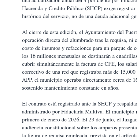
una actualización anual del 4 por ciento por inflaci
Hacienda y Crédito Público (SHCP) exige registrar p
histórico del servicio, no de una deuda adicional g
Al cierre de esta edición, el Ayuntamiento del Puer
operación directa del alumbrado tras la requisa, ni 
costo de insumos y refacciones para un parque de 
los 16 millones mensuales se destinarán a cuadrill
cubrir simultáneamente la factura de CFE, los salar
correctivo de una red que registraba más de 15,000 
APP, el municipio operaba directamente cerca de 16
sostenido mantenimiento constante en años.
El contrato está registrado ante la SHCP y respalda
administrado por Fiduciaria Multiva. El municipio n
primero de enero de 2026. El 23 de junio, el Juzga
audiencia constitucional sobre los amparos present
la figura de requisa empleada, prevista en el artíc