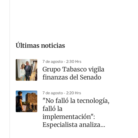
Últimas noticias
G
7 de agosto - 2:30 Hrs
Grupo Tabasco vigila
finanzas del Senado
7 de agosto - 2:20 Hrs
"No falló la tecnología,
falló la
implementación":
Especialista analiza
crisis en la UNAM