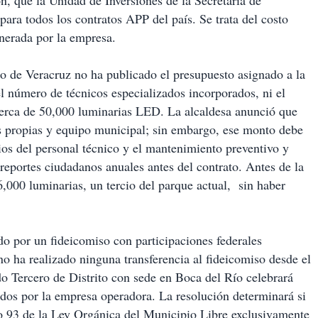
ón, que la Unidad de Inversiones de la Secretaría de
ara todos los contratos APP del país. Se trata del costo
enerada por la empresa.
to de Veracruz no ha publicado el presupuesto asignado a la
el número de técnicos especializados incorporados, ni el
cerca de 50,000 luminarias LED. La alcaldesa anunció que
as propias y equipo municipal; sin embargo, ese monto debe
ios del personal técnico y el mantenimiento preventivo y
reportes ciudadanos anuales antes del contrato. Antes de la
,000 luminarias, un tercio del parque actual,
sin haber
do por un fideicomiso con participaciones federales
o ha realizado ninguna transferencia al fideicomiso desde el
do Tercero de Distrito con sede en Boca del Río celebrará
ados por la empresa operadora. La resolución determinará si
ulo 93 de la Ley Orgánica del Municipio Libre exclusivamente