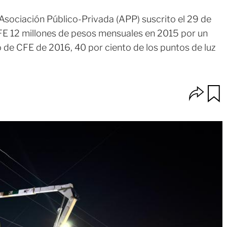
Asociación Público-Privada (APP) suscrito el 29 de
FE 12 millones de pesos mensuales en 2015 por un
o de CFE de 2016, 40 por ciento de los puntos de luz
O
u
p
a
c
r
i
d
o
a
n
r
e
s
d
e
c
o
m
p
a