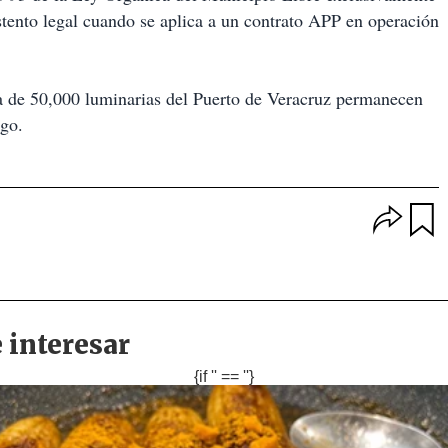
stento legal cuando se aplica a un contrato APP en operación
a de 50,000 luminarias del Puerto de Veracruz permanecen
ago.
O
p
u
c
a
i
r
o
d
n
a
e
r
s
d