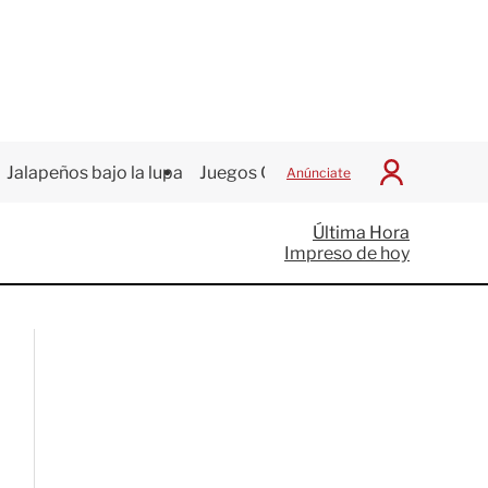
Jalapeños bajo la lupa
Juegos Centroamericanos
Anúnciate
I
n
i
Última Hora
c
Impreso de hoy
i
a
r
S
e
s
i
ó
n