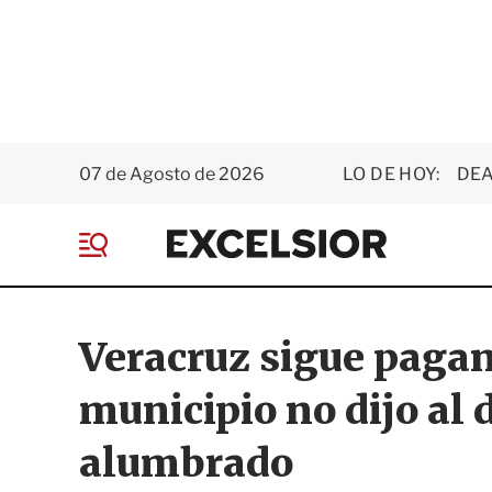
07 de Agosto de 2026
LO DE HOY:
DEA
E
x
M
c
e
e
n
l
ú
s
Veracruz sigue pagand
i
o
municipio no dijo al d
r
alumbrado