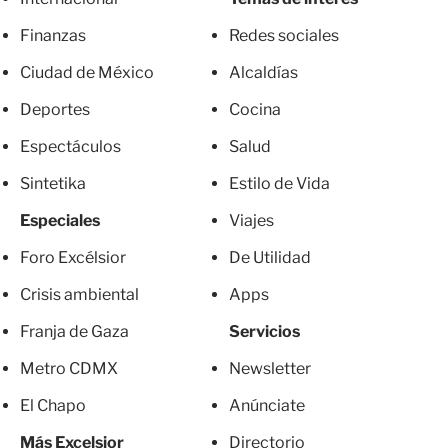
Finanzas
Redes sociales
Ciudad de México
Alcaldías
Deportes
Cocina
Espectáculos
Salud
Sintetika
Estilo de Vida
Especiales
Viajes
Foro Excélsior
De Utilidad
Crisis ambiental
Apps
Franja de Gaza
Servicios
Metro CDMX
Newsletter
El Chapo
Anúnciate
Más Excelsior
Directorio