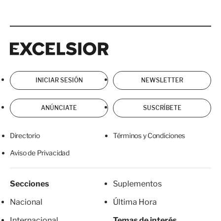
Excelsior
Excelsior
INICIAR SESIÓN
NEWSLETTER
ANÚNCIATE
SUSCRÍBETE
Directorio
Términos y Condiciones
Aviso de Privacidad
Secciones
Suplementos
Nacional
Última Hora
Internacional
Temas de interés