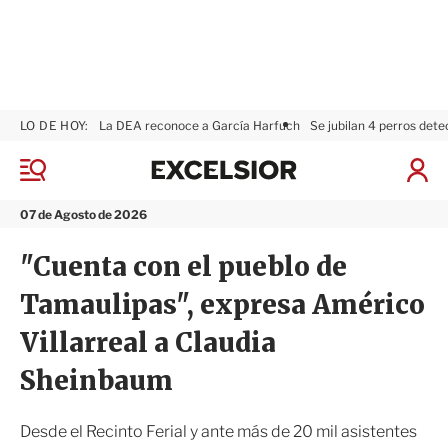
LO DE HOY:
La DEA reconoce a García Harfuch
Se jubilan 4 perros dete
E
x
M
I
c
e
n
n
e
i
07 de Agosto de 2026
ú
l
c
s
i
"Cuenta con el pueblo de
i
a
o
r
Tamaulipas", expresa Américo
r
S
e
Villarreal a Claudia
s
i
Sheinbaum
ó
n
Desde el Recinto Ferial y ante más de 20 mil asistentes