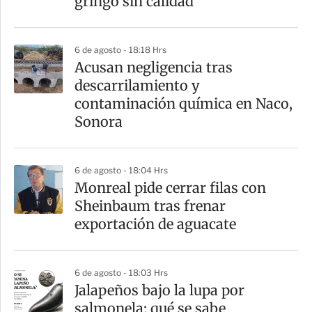
gringo sin calidad
i
r
6 de agosto - 18:18 Hrs
Acusan negligencia tras
descarrilamiento y
contaminación química en Naco,
Sonora
6 de agosto - 18:04 Hrs
Monreal pide cerrar filas con
Sheinbaum tras frenar
exportación de aguacate
6 de agosto - 18:03 Hrs
Jalapeños bajo la lupa por
salmonela: qué se sabe