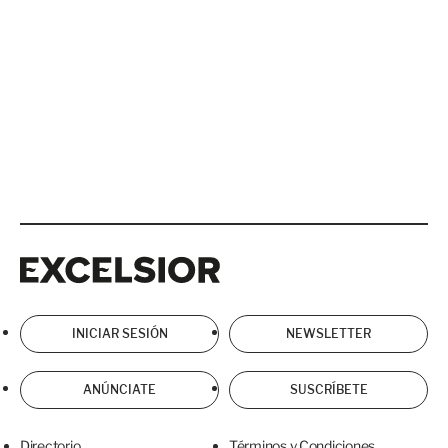
Excelsior
Excelsior
INICIAR SESIÓN
NEWSLETTER
ANÚNCIATE
SUSCRÍBETE
Directorio
Términos y Condiciones