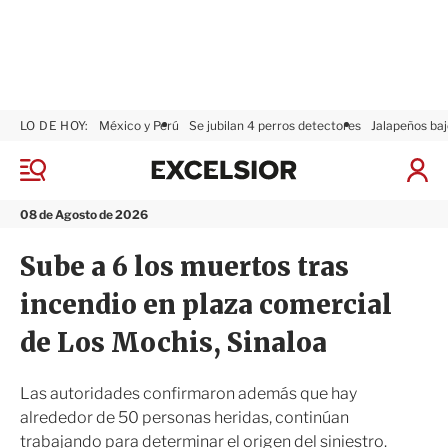
LO DE HOY:
México y Perú
Se jubilan 4 perros detectores
Jalapeños baj
E
x
M
I
c
e
n
n
e
i
08 de Agosto de 2026
ú
l
c
s
i
Sube a 6 los muertos tras
i
a
o
r
incendio en plaza comercial
r
S
e
de Los Mochis, Sinaloa
s
i
ó
Las autoridades confirmaron además que hay
n
alrededor de 50 personas heridas, continúan
trabajando para determinar el origen del siniestro.