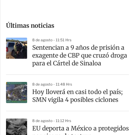
e
c
o
Últimas noticias
m
p
8 de agosto - 11:51 Hrs
a
Sentencian a 9 años de prisión a
r
exagente de CBP que cruzó droga
t
para el Cártel de Sinaloa
i
r
8 de agosto - 11:48 Hrs
Hoy lloverá en casi todo el país;
SMN vigila 4 posibles ciclones
8 de agosto - 11:12 Hrs
EU deporta a México a protegidos