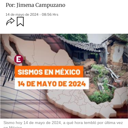
Por:
Jimena Campuzano
14 de mayo de 2024 - 08:56 Hrs
O
G
u
p
a
c
r
i
d
o
a
n
r
e
s
d
e
c
o
m
p
a
r
t
i
r
Sismo hoy 14 de mayo de 2024, a qué hora tembló por última vez
en México