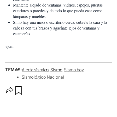
Mantente alejado de ventanas, vidrios, espejos, puertas
exteriores o paredes y de todo lo que pueda caer como
lámparas y muebles.
Si no hay una mesa o escritorio cerca, cúbrete la cara y la
cabeza con tus brazos y agáchate lejos de ventanas y
estanterías.
vjcm
TEMAS:
Alerta sísmica
Sismo
Sismo hoy
Sismológico Nacional
O
G
p
u
c
a
i
r