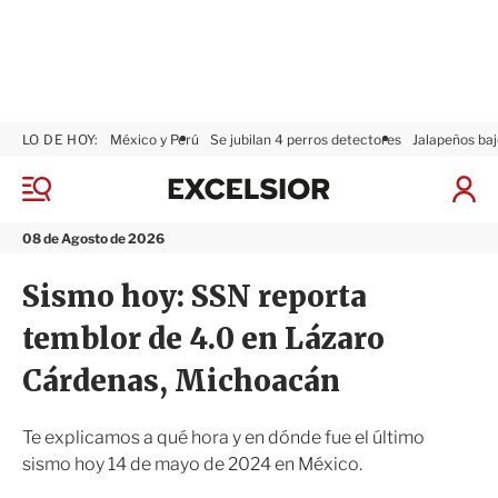
LO DE HOY:
México y Perú
Se jubilan 4 perros detectores
Jalapeños baj
E
x
M
I
c
e
n
n
e
i
08 de Agosto de 2026
ú
l
c
s
i
Sismo hoy: SSN reporta
i
a
o
r
temblor de 4.0 en Lázaro
r
S
e
Cárdenas, Michoacán
s
i
ó
Te explicamos a qué hora y en dónde fue el último
n
sismo hoy 14 de mayo de 2024 en México.