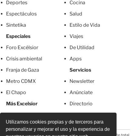
Deportes
Cocina
Espectáculos
Salud
Sintetika
Estilo de Vida
Especiales
Viajes
Foro Excélsior
De Utilidad
Crisis ambiental
Apps
Franja de Gaza
Servicios
Metro CDMX
Newsletter
El Chapo
Anúnciate
Más Excelsior
Directorio
Mujeres
Suscripciones
Utilizamos cookies propias y de terceros para
personalizar y mejorar el uso y la experiencia de
© 2026 Todos los derechos reservados. Prohibida la reproducción total