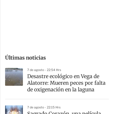
o
d
n
a
e
r
s
d
e
c
o
Últimas noticias
m
p
7 de agosto - 22:54 Hrs
a
Desastre ecológico en Vega de
r
Alatorre: Mueren peces por falta
t
de oxigenación en la laguna
i
r
7 de agosto - 22:15 Hrs
Sagrado Corazón, una película