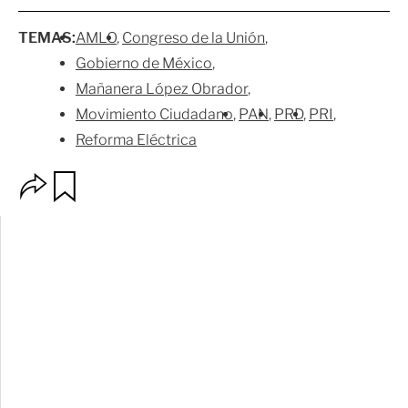
TEMAS:
AMLO
Congreso de la Unión
Gobierno de México
Mañanera López Obrador
Movimiento Ciudadano
PAN
PRD
PRI
Reforma Eléctrica
O
G
p
u
c
a
i
r
o
d
n
a
e
r
s
d