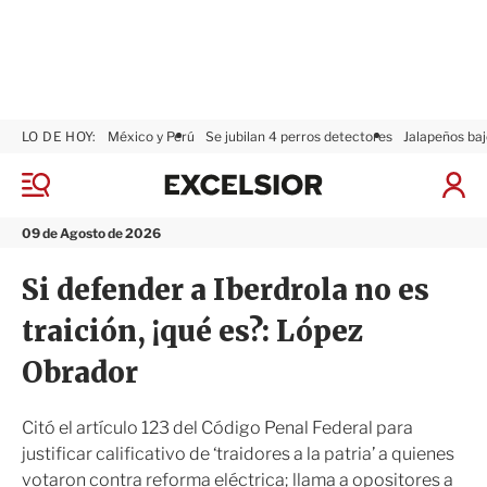
LO DE HOY:
México y Perú
Se jubilan 4 perros detectores
Jalapeños baj
E
x
M
I
c
e
n
n
e
i
09 de Agosto de 2026
ú
l
c
s
i
Si defender a Iberdrola no es
i
a
o
r
traición, ¡qué es?: López
r
S
e
Obrador
s
i
ó
Citó el artículo 123 del Código Penal Federal para
n
justificar calificativo de ‘traidores a la patria’ a quienes
votaron contra reforma eléctrica; llama a opositores a