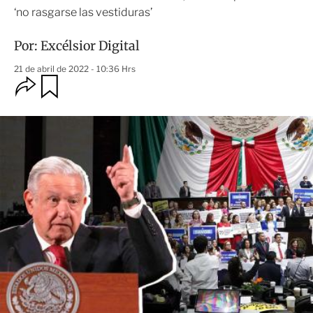
‘no rasgarse las vestiduras’
Por:
Excélsior Digital
21 de abril de 2022 - 10:36 Hrs
O
G
u
p
a
c
r
i
d
o
a
n
r
e
s
d
e
c
o
m
p
a
r
t
i