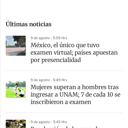
e
c
o
Últimas noticias
m
p
9 de agosto - 5:59 Hrs
a
México, el único que tuvo
r
examen virtual; países apuestan
t
por presencialidad
i
r
9 de agosto - 5:49 Hrs
Mujeres superan a hombres tras
ingresar a UNAM; 7 de cada 10 se
inscribieron a examen
9 de agosto - 3:45 Hrs