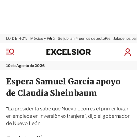
LO DE HOY:
México y Perú
Se jubilan 4 perros detectores
Jalapeños baj
E
x
M
I
c
e
n
n
e
i
10 de Agosto de 2026
ú
l
c
s
i
Espera Samuel García apoyo
i
a
o
r
de Claudia Sheinbaum
r
S
e
s
“La presidenta sabe que Nuevo León es el primer lugar
i
en empleos en inversión extranjera”, dijo el gobernador
ó
de Nuevo León
n