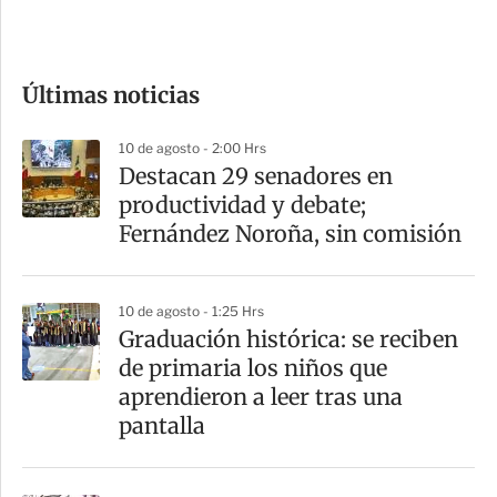
e
c
o
Últimas noticias
m
p
10 de agosto - 2:00 Hrs
a
Destacan 29 senadores en
r
productividad y debate;
t
Fernández Noroña, sin comisión
i
r
10 de agosto - 1:25 Hrs
Graduación histórica: se reciben
de primaria los niños que
aprendieron a leer tras una
pantalla