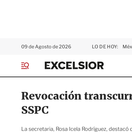
09 de Agosto de 2026
LO DE HOY:
Méxi
E
x
M
c
e
e
n
l
ú
s
Revocación transcurre
i
o
SSPC
r
La secretaria, Rosa Icela Rodríguez, destacó