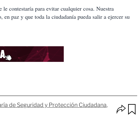
le contestaría para evitar cualquier cosa. Nuestra
o, en paz y que toda la ciudadanía pueda salir a ejercer su
aría de Seguridad y Protección Ciudadana
O
p
u
c
a
i
r