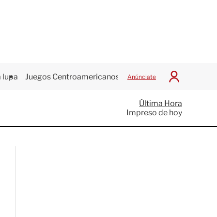
 lupa
Juegos Centroamericanos
Anúnciate
I
n
i
Última Hora
c
Impreso de hoy
i
a
r
S
e
s
i
ó
n