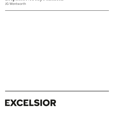
Excelsior
Excelsior