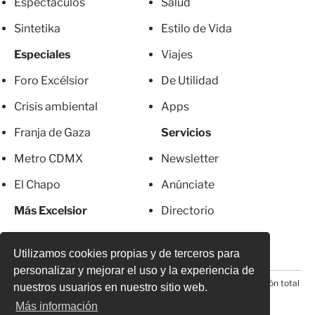
Espectáculos
Salud
Sintetika
Estilo de Vida
Especiales
Viajes
Foro Excélsior
De Utilidad
Crisis ambiental
Apps
Franja de Gaza
Servicios
Metro CDMX
Newsletter
El Chapo
Anúnciate
Más Excelsior
Directorio
Mujeres
Suscripciones
Utilizamos cookies propias y de terceros para
personalizar y mejorar el uso y la experiencia de
© 2026 Todos los derechos reservados. Prohibida la reproducción total
nuestros usuarios en nuestro sitio web.
o parcial, incluyendo cualquier medio electrónico*
Más información