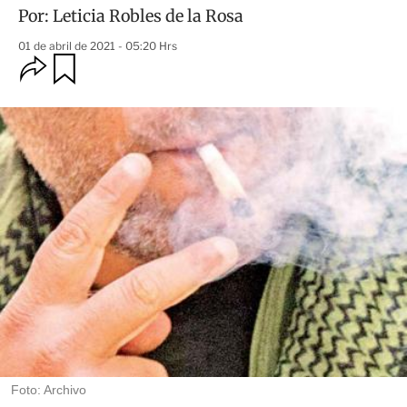
Por:
Leticia Robles de la Rosa
01 de abril de 2021 - 05:20 Hrs
O
G
u
p
a
c
r
i
d
o
a
n
r
e
s
d
e
c
o
m
p
a
r
t
i
r
Foto: Archivo