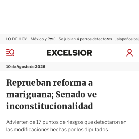
LO DE HOY:
México y Perú
Se jubilan 4 perros detectores
Jalapeños baj
E
x
M
I
c
e
n
n
e
i
10 de Agosto de 2026
ú
l
c
s
i
Reprueban reforma a
i
a
o
r
mariguana; Senado ve
r
S
e
inconstitucionalidad
s
i
ó
Advierten de 17 puntos de riesgos que detectaron en
n
las modificaciones hechas por los diputados