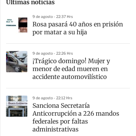
Últimas noticias
m
p
9 de agosto - 22:37 Hrs
a
Rosa pasará 40 años en prisión
r
por matar a su hija
t
i
9 de agosto - 22:26 Hrs
r
¡Trágico domingo! Mujer y
menor de edad mueren en
accidente automovilístico
9 de agosto - 22:12 Hrs
Sanciona Secretaría
Anticorrupción a 226 mandos
federales por faltas
administrativas