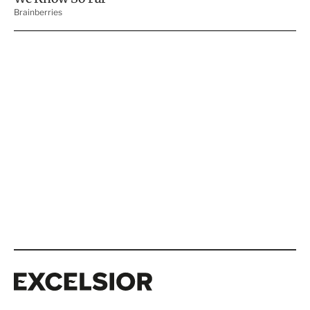
Excelsior
Excelsior