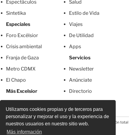
Espectáculos
Salud
Sintetika
Estilo de Vida
Especiales
Viajes
Foro Excélsior
De Utilidad
Crisis ambiental
Apps
Franja de Gaza
Servicios
Metro CDMX
Newsletter
El Chapo
Anúnciate
Más Excelsior
Directorio
Mujeres
Suscripciones
Utilizamos cookies propias y de terceros para
personalizar y mejorar el uso y la experiencia de
© 2026 Todos los derechos reservados. Prohibida la reproducción total
nuestros usuarios en nuestro sitio web.
o parcial, incluyendo cualquier medio electrónico*
Más información