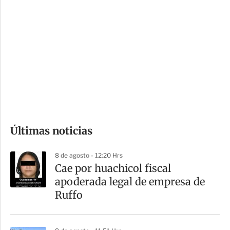
i
r
o
d
n
a
e
r
s
d
e
c
o
Últimas noticias
m
p
8 de agosto - 12:20 Hrs
a
Cae por huachicol fiscal
r
apoderada legal de empresa de
t
Ruffo
i
r