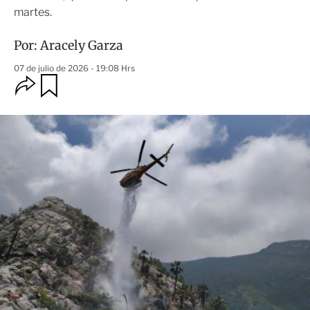
martes.
Por:
Aracely Garza
07 de julio de 2026 - 19:08 Hrs
O
G
u
p
a
c
r
i
d
o
a
n
r
e
s
d
e
c
o
m
p
a
r
t
i