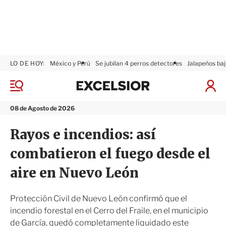
LO DE HOY:
México y Perú
Se jubilan 4 perros detectores
Jalapeños baj
E
x
M
I
c
e
n
n
e
i
08 de Agosto de 2026
ú
l
c
s
i
Rayos e incendios: así
i
a
o
r
combatieron el fuego desde el
r
S
e
aire en Nuevo León
s
i
ó
Protección Civil de Nuevo León confirmó que el
n
incendio forestal en el Cerro del Fraile, en el municipio
de García, quedó completamente liquidado este