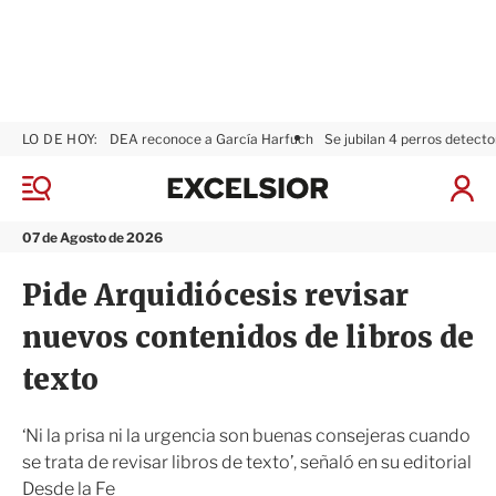
LO DE HOY:
DEA reconoce a García Harfuch
Se jubilan 4 perros detecto
E
x
M
I
c
e
n
n
e
i
07 de Agosto de 2026
ú
l
c
s
i
Pide Arquidiócesis revisar
i
a
o
r
nuevos contenidos de libros de
r
S
e
texto
s
i
ó
‘Ni la prisa ni la urgencia son buenas consejeras cuando
n
se trata de revisar libros de texto’, señaló en su editorial
Desde la Fe