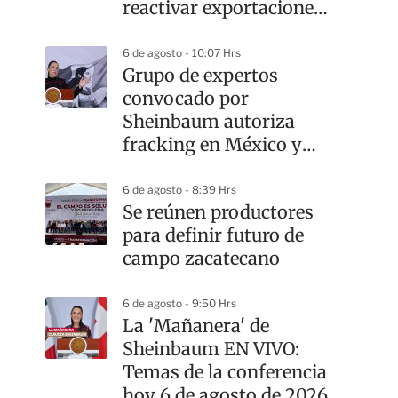
reactivar exportaciones
de aguacate
6 de agosto - 10:07 Hrs
Grupo de expertos
convocado por
Sheinbaum autoriza
fracking en México y
hace 10
recomendaciones
6 de agosto - 8:39 Hrs
Se reúnen productores
para definir futuro de
campo zacatecano
6 de agosto - 9:50 Hrs
La 'Mañanera' de
Sheinbaum EN VIVO:
Temas de la conferencia
hoy 6 de agosto de 2026