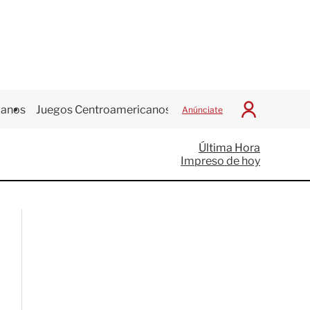
canos
Juegos Centroamericanos
Anúnciate
I
n
i
Última Hora
c
Impreso de hoy
i
a
r
S
e
s
i
ó
n