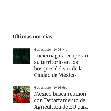
G
Últimas noticias
6 de agosto - 10:08 Hrs
Luciérnagas recuperan
su territorio en los
bosques del sur de la
Ciudad de México
6 de agosto - 10:16 Hrs
México busca reunión
con Departamento de
Agricultura de EU para