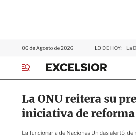
06 de Agosto de 2026
LO DE HOY:
La D
E
x
M
c
e
e
n
l
ú
s
La ONU reitera su pr
i
o
iniciativa de reforma
r
La funcionaria de Naciones Unidas alertó, de 