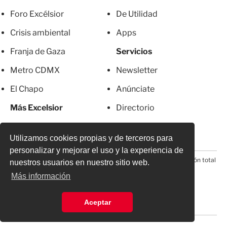
Foro Excélsior
De Utilidad
Crisis ambiental
Apps
Franja de Gaza
Servicios
Metro CDMX
Newsletter
El Chapo
Anúnciate
Más Excelsior
Directorio
Mujeres
Suscripciones
Utilizamos cookies propias y de terceros para
personalizar y mejorar el uso y la experiencia de
© 2026 Todos los derechos reservados. Prohibida la reproducción total
nuestros usuarios en nuestro sitio web.
o parcial, incluyendo cualquier medio electrónico*
Más información
Aceptar