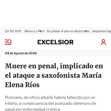
LO DE HOY:
México y Perú
Se jubilan 4 perros detectores
Jalapeños baj
E
x
M
I
c
e
n
n
e
i
08 de Agosto de 2026
ú
l
c
s
i
Muere en penal, implicado en
i
a
o
r
el ataque a saxofonista María
r
S
e
Elena Ríos
s
i
ó
Ponciano, de oficio albañil, habría fallecido por un
n
infarto, a consecuencia del avanzado deterioro de
salud por enfermedad crónica