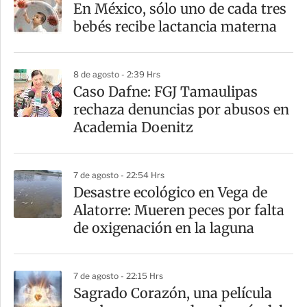
En México, sólo uno de cada tres
r
bebés recibe lactancia materna
t
i
8 de agosto - 2:39 Hrs
r
Caso Dafne: FGJ Tamaulipas
rechaza denuncias por abusos en
Academia Doenitz
7 de agosto - 22:54 Hrs
Desastre ecológico en Vega de
Alatorre: Mueren peces por falta
de oxigenación en la laguna
7 de agosto - 22:15 Hrs
Sagrado Corazón, una película