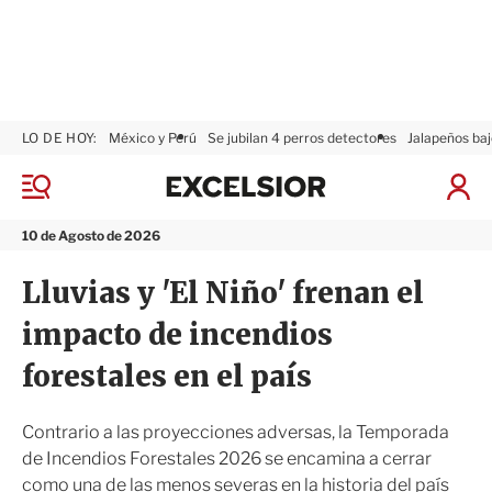
LO DE HOY:
México y Perú
Se jubilan 4 perros detectores
Jalapeños baj
E
x
M
I
c
e
n
n
e
i
10 de Agosto de 2026
ú
l
c
s
i
Lluvias y 'El Niño' frenan el
i
a
o
r
impacto de incendios
r
S
e
forestales en el país
s
i
ó
Contrario a las proyecciones adversas, la Temporada
n
de Incendios Forestales 2026 se encamina a cerrar
como una de las menos severas en la historia del país