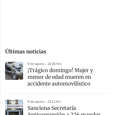
n
a
e
r
s
d
e
c
o
Últimas noticias
m
p
9 de agosto - 22:26 Hrs
a
¡Trágico domingo! Mujer y
r
menor de edad mueren en
t
accidente automovilístico
i
r
9 de agosto - 22:12 Hrs
Sanciona Secretaría
Anticorrupción a 226 mandos