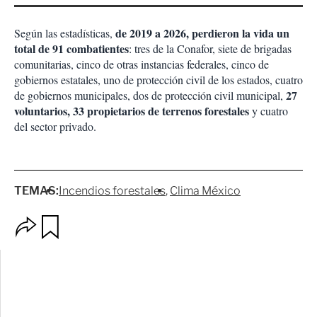
de 2019 a 2026, perdieron la vida un
Según las estadísticas,
total de 91 combatientes
: tres de la Conafor, siete de brigadas
comunitarias, cinco de otras instancias federales, cinco de
gobiernos estatales, uno de protección civil de los estados, cuatro
27
de gobiernos municipales, dos de protección civil municipal,
voluntarios, 33 propietarios de terrenos forestales
y cuatro
del sector privado.
TEMAS:
Incendios forestales
Clima México
O
G
p
u
c
a
i
r
o
d