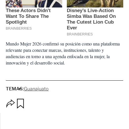
Mundo Mujer 2026 confirmó su posición como una plataforma
relevante para conectar marcas, instituciones, talento y
audiencias en torno a una agenda enfocada en la mujer, la
innovación y el desarrollo social.
TEMAS:
Guanajuato
O
G
p
u
c
a
i
r