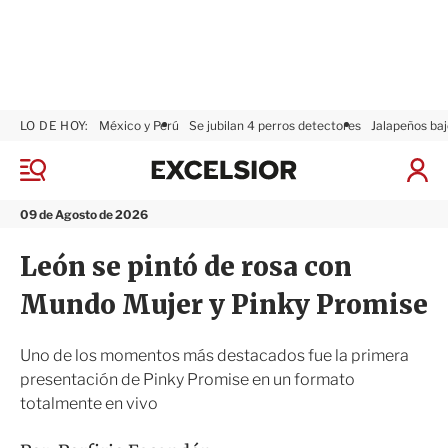
LO DE HOY:
México y Perú
Se jubilan 4 perros detectores
Jalapeños baj
E
x
M
I
c
e
n
n
e
i
09 de Agosto de 2026
ú
l
c
s
i
León se pintó de rosa con
i
a
o
r
Mundo Mujer y Pinky Promise
r
S
e
s
Uno de los momentos más destacados fue la primera
i
presentación de Pinky Promise en un formato
ó
totalmente en vivo
n