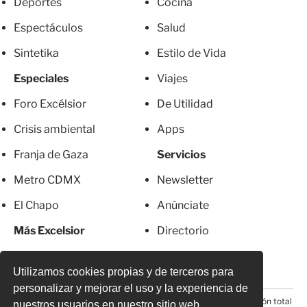
Deportes
Cocina
Espectáculos
Salud
Sintetika
Estilo de Vida
Especiales
Viajes
Foro Excélsior
De Utilidad
Crisis ambiental
Apps
Franja de Gaza
Servicios
Metro CDMX
Newsletter
El Chapo
Anúnciate
Más Excelsior
Directorio
Mujeres
Suscripciones
Utilizamos cookies propias y de terceros para
personalizar y mejorar el uso y la experiencia de
© 2026 Todos los derechos reservados. Prohibida la reproducción total
nuestros usuarios en nuestro sitio web.