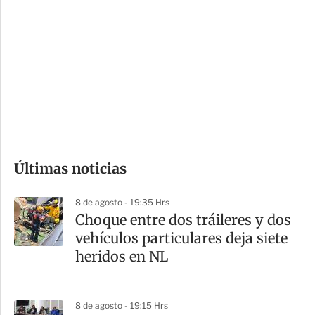
o
d
n
a
e
r
s
d
e
c
o
Últimas noticias
m
p
8 de agosto - 19:35 Hrs
a
Choque entre dos tráileres y dos
r
vehículos particulares deja siete
t
heridos en NL
i
r
8 de agosto - 19:15 Hrs