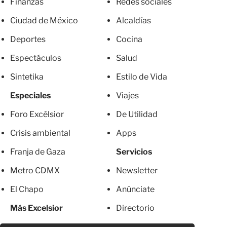
Finanzas
Redes sociales
Ciudad de México
Alcaldías
Deportes
Cocina
Espectáculos
Salud
Sintetika
Estilo de Vida
Especiales
Viajes
Foro Excélsior
De Utilidad
Crisis ambiental
Apps
Franja de Gaza
Servicios
Metro CDMX
Newsletter
El Chapo
Anúnciate
Más Excelsior
Directorio
Mujeres
Suscripciones