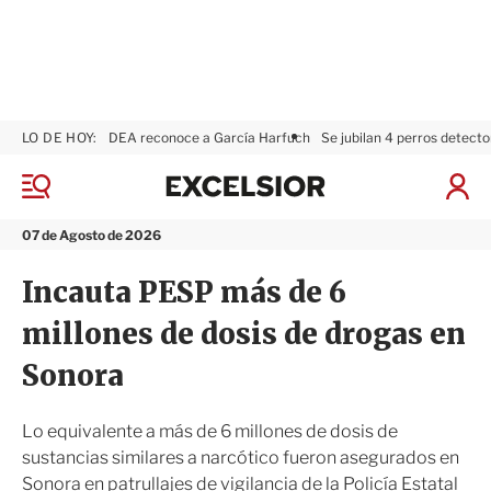
LO DE HOY:
DEA reconoce a García Harfuch
Se jubilan 4 perros detecto
E
x
M
I
c
e
n
n
e
i
07 de Agosto de 2026
ú
l
c
s
i
Incauta PESP más de 6
i
a
o
r
millones de dosis de drogas en
r
S
e
Sonora
s
i
ó
Lo equivalente a más de 6 millones de dosis de
n
sustancias similares a narcótico fueron asegurados en
Sonora en patrullajes de vigilancia de la Policía Estatal