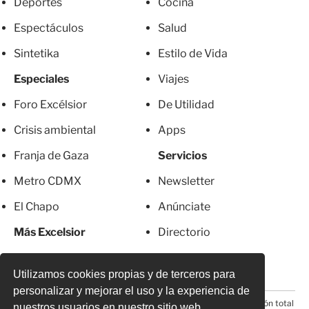
Deportes
Cocina
Espectáculos
Salud
Sintetika
Estilo de Vida
Especiales
Viajes
Foro Excélsior
De Utilidad
Crisis ambiental
Apps
Franja de Gaza
Servicios
Metro CDMX
Newsletter
El Chapo
Anúnciate
Más Excelsior
Directorio
Mujeres
Suscripciones
Utilizamos cookies propias y de terceros para
personalizar y mejorar el uso y la experiencia de
© 2026 Todos los derechos reservados. Prohibida la reproducción total
nuestros usuarios en nuestro sitio web.