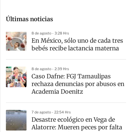
c
o
Últimas noticias
m
p
8 de agosto - 3:28 Hrs
a
En México, sólo uno de cada tres
r
bebés recibe lactancia materna
t
i
8 de agosto - 2:39 Hrs
r
Caso Dafne: FGJ Tamaulipas
rechaza denuncias por abusos en
Academia Doenitz
7 de agosto - 22:54 Hrs
Desastre ecológico en Vega de
Alatorre: Mueren peces por falta