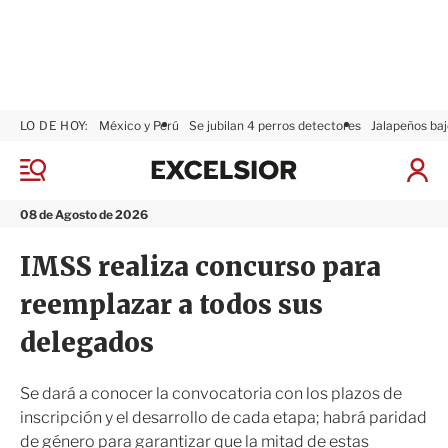
LO DE HOY:
México y Perú
Se jubilan 4 perros detectores
Jalapeños baj
E
x
M
I
c
e
n
n
e
i
08 de Agosto de 2026
ú
l
c
s
i
IMSS realiza concurso para
i
a
o
r
reemplazar a todos sus
r
S
e
delegados
s
i
ó
Se dará a conocer la convocatoria con los plazos de
n
inscripción y el desarrollo de cada etapa; habrá paridad
de género para garantizar que la mitad de estas