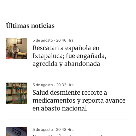
e
c
o
Últimas noticias
m
p
5 de agosto - 20:46 Hrs
a
Rescatan a española en
r
Ixtapaluca; fue engañada,
t
agredida y abandonada
i
r
5 de agosto - 20:33 Hrs
Salud desmiente recorte a
medicamentos y reporta avance
en abasto nacional
5 de agosto - 20:48 Hrs