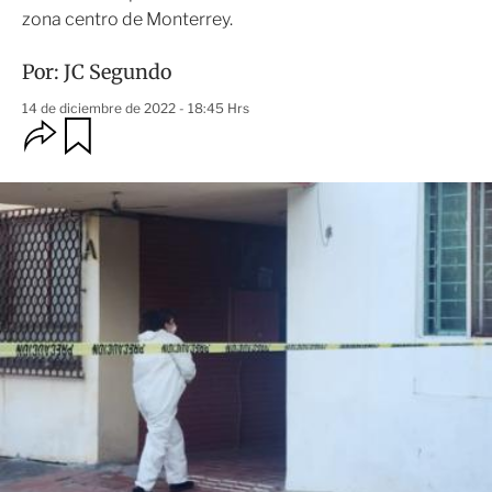
zona centro de Monterrey.
Por:
JC Segundo
14 de diciembre de 2022 - 18:45 Hrs
O
G
u
p
a
c
r
i
d
o
a
n
r
e
s
d
e
c
o
m
p
a
r
t
i