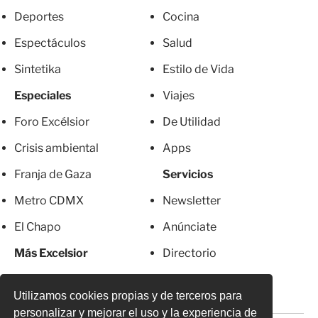
Deportes
Cocina
Espectáculos
Salud
Sintetika
Estilo de Vida
Especiales
Viajes
Foro Excélsior
De Utilidad
Crisis ambiental
Apps
Franja de Gaza
Servicios
Metro CDMX
Newsletter
El Chapo
Anúnciate
Más Excelsior
Directorio
Mujeres
Suscripciones
Utilizamos cookies propias y de terceros para
personalizar y mejorar el uso y la experiencia de