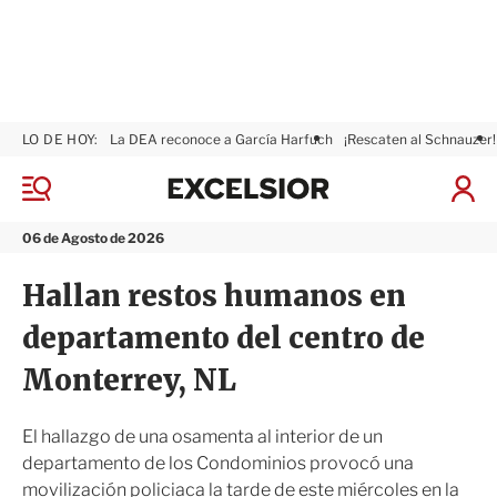
LO DE HOY:
La DEA reconoce a García Harfuch
¡Rescaten al Schnauzer!
E
x
M
I
c
e
n
n
e
i
06 de Agosto de 2026
ú
l
c
s
i
Hallan restos humanos en
i
a
o
r
departamento del centro de
r
S
e
Monterrey, NL
s
i
ó
El hallazgo de una osamenta al interior de un
n
departamento de los Condominios provocó una
movilización policiaca la tarde de este miércoles en la