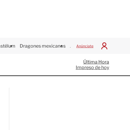
stélum
Dragones mexicanos
Juegos Centroamericanos
Anúnciate
I
n
i
Última Hora
c
Impreso de hoy
i
a
r
S
e
s
i
ó
n