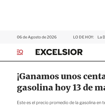
06 de Agosto de 2026
LO DE HOY:
La D
E
x
M
c
e
e
n
l
ú
s
¡Ganamos unos centav
i
o
gasolina hoy 13 de 
r
Este es el precio promedio de la gasolina en t