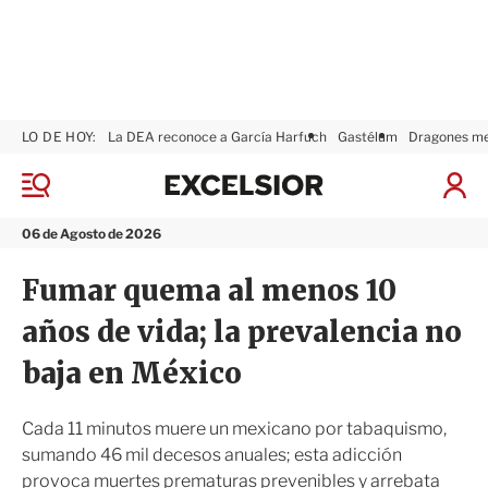
LO DE HOY:
La DEA reconoce a García Harfuch
Gastélum
Dragones m
E
x
M
I
c
e
n
n
e
i
06 de Agosto de 2026
ú
l
c
s
i
Fumar quema al menos 10
i
a
o
r
años de vida; la prevalencia no
r
S
e
baja en México
s
i
ó
Cada 11 minutos muere un mexicano por tabaquismo,
n
sumando 46 mil decesos anuales; esta adicción
provoca muertes prematuras prevenibles y arrebata