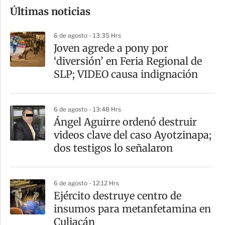
Últimas noticias
m
p
6 de agosto - 13:35 Hrs
a
Joven agrede a pony por
r
‘diversión’ en Feria Regional de
t
SLP; VIDEO causa indignación
i
r
6 de agosto - 13:48 Hrs
Ángel Aguirre ordenó destruir
videos clave del caso Ayotzinapa;
dos testigos lo señalaron
6 de agosto - 12:12 Hrs
​Ejército destruye centro de
insumos para metanfetamina en
Culiacán