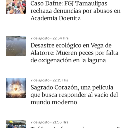
Caso Dafne: FGJ Tamaulipas
r
rechaza denuncias por abusos en
t
Academia Doenitz
i
r
7 de agosto - 22:54 Hrs
Desastre ecológico en Vega de
Alatorre: Mueren peces por falta
de oxigenación en la laguna
7 de agosto - 22:15 Hrs
Sagrado Corazón, una película
que busca responder al vacío del
mundo moderno
7 de agosto - 21:56 Hrs