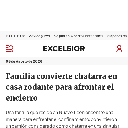
LO DE HOY:
México y Perú
Se jubilan 4 perros detectores
Jalapeños baj
E
x
M
I
c
e
n
n
e
i
08 de Agosto de 2026
ú
l
c
s
i
Familia convierte chatarra en
i
a
o
r
casa rodante para afrontar el
r
S
e
encierro
s
i
ó
Una familia que reside en Nuevo León encontró una
n
manera para enfrentar el confinamiento: convirtieron
un camión considerado como chatarra en una singular