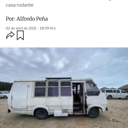
casa rodante
Por:
Alfredo Peña
02 de abril de 2021 - 18:09 Hrs
O
G
u
p
a
c
r
i
d
o
a
n
r
e
s
d
e
c
o
m
p
a
r
t
i