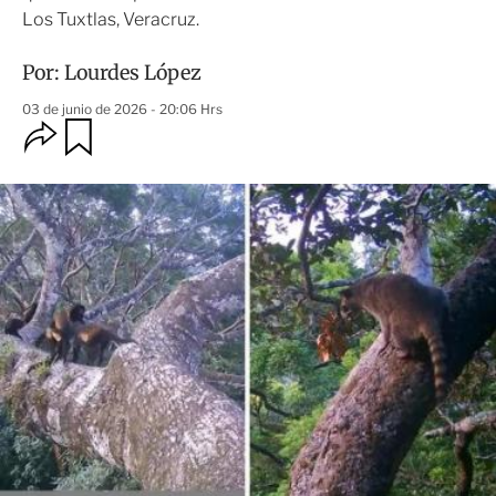
Los Tuxtlas, Veracruz.
Por:
Lourdes López
03 de junio de 2026 - 20:06 Hrs
O
G
u
p
a
c
r
i
d
o
a
n
r
e
s
d
e
c
o
m
p
a
r
t
i