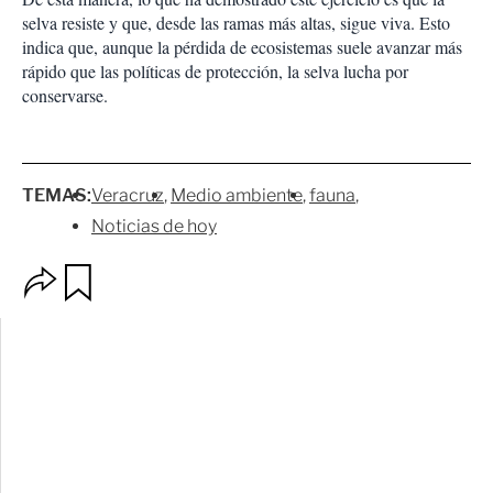
selva resiste y que, desde las ramas más altas, sigue viva. Esto
indica que, aunque la pérdida de ecosistemas suele avanzar más
rápido que las políticas de protección, la selva lucha por
conservarse.
TEMAS:
Veracruz
Medio ambiente
fauna
Noticias de hoy
O
G
p
u
c
a
i
r
o
d
n
a
e
r