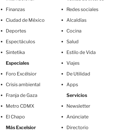
Finanzas
Redes sociales
Ciudad de México
Alcaldías
Deportes
Cocina
Espectáculos
Salud
Sintetika
Estilo de Vida
Especiales
Viajes
Foro Excélsior
De Utilidad
Crisis ambiental
Apps
Franja de Gaza
Servicios
Metro CDMX
Newsletter
El Chapo
Anúnciate
Más Excelsior
Directorio