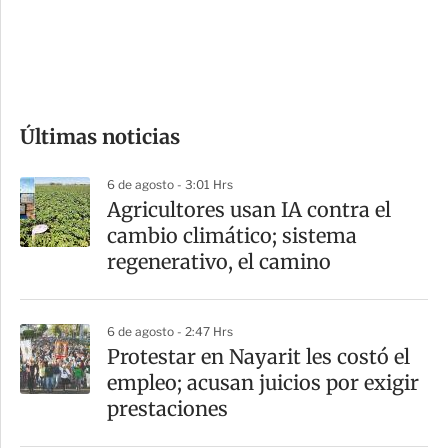
s
d
e
c
o
Últimas noticias
m
p
6 de agosto - 3:01 Hrs
a
Agricultores usan IA contra el
r
cambio climático; sistema
t
regenerativo, el camino
i
r
6 de agosto - 2:47 Hrs
Protestar en Nayarit les costó el
empleo; acusan juicios por exigir
prestaciones