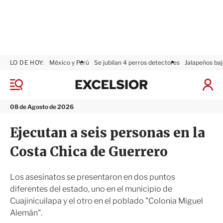
LO DE HOY:
México y Perú
Se jubilan 4 perros detectores
Jalapeños baj
E
x
M
I
c
e
n
n
e
i
08 de Agosto de 2026
ú
l
c
s
i
Ejecutan a seis personas en la
i
a
o
r
Costa Chica de Guerrero
r
S
e
s
Los asesinatos se presentaron en dos puntos
i
diferentes del estado, uno en el municipio de
ó
Cuajinicuilapa y el otro en el poblado "Colonia Miguel
n
Alemán".