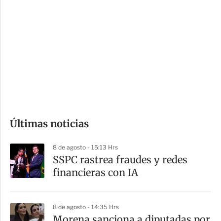
i
r
o
d
n
a
e
r
s
d
e
c
o
Últimas noticias
m
p
8 de agosto - 15:13 Hrs
a
SSPC rastrea fraudes y redes
r
financieras con IA
t
i
8 de agosto - 14:35 Hrs
r
Morena sanciona a diputadas por