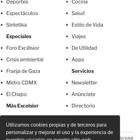
Deportes
Cocina
Espectáculos
Salud
Sintetika
Estilo de Vida
Especiales
Viajes
Foro Excélsior
De Utilidad
Crisis ambiental
Apps
Franja de Gaza
Servicios
Metro CDMX
Newsletter
El Chapo
Anúnciate
Más Excelsior
Directorio
Mujeres
Suscripciones
Utilizamos cookies propias y de terceros para
personalizar y mejorar el uso y la experiencia de
© 2026 Todos los derechos reservados. Prohibida la reproducción total
nuestros usuarios en nuestro sitio web.