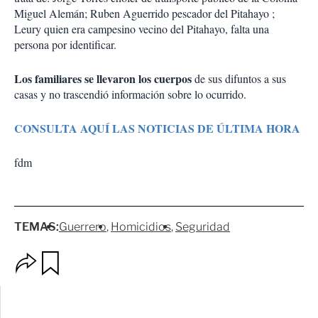
Miguel Alemán; Ruben Aguerrido pescador del Pitahayo ;
Leury quien era campesino vecino del Pitahayo, falta una
persona por identificar.
Los familiares se llevaron los cuerpos
de sus difuntos a sus
casas y no trascendió información sobre lo ocurrido.
CONSULTA AQUÍ LAS NOTICIAS DE ÚLTIMA HORA
fdm
TEMAS:
Guerrero
Homicidios
Seguridad
O
G
p
u
c
a