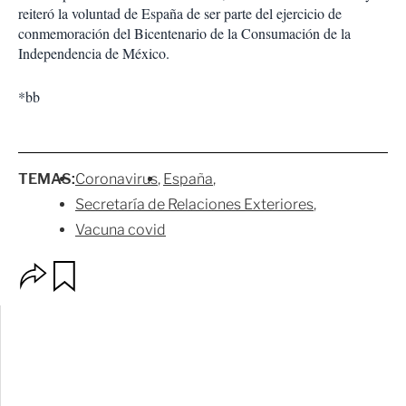
reiteró la voluntad de España de ser parte del ejercicio de
conmemoración del Bicentenario de la Consumación de la
Independencia de México.
*bb
TEMAS:
Coronavirus
España
Secretaría de Relaciones Exteriores
Vacuna covid
O
G
p
u
c
a
i
r
o
d
n
a