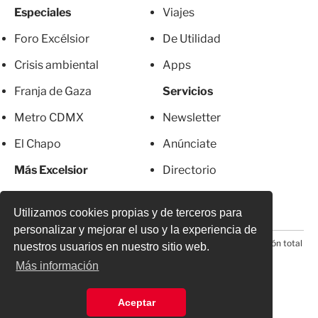
Especiales
Viajes
Foro Excélsior
De Utilidad
Crisis ambiental
Apps
Franja de Gaza
Servicios
Metro CDMX
Newsletter
El Chapo
Anúnciate
Más Excelsior
Directorio
Mujeres
Suscripciones
Utilizamos cookies propias y de terceros para
personalizar y mejorar el uso y la experiencia de
© 2026 Todos los derechos reservados. Prohibida la reproducción total
nuestros usuarios en nuestro sitio web.
o parcial, incluyendo cualquier medio electrónico*
Más información
Aceptar