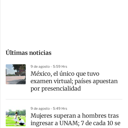
e
r
s
d
e
c
o
Últimas noticias
m
p
9 de agosto - 5:59 Hrs
a
México, el único que tuvo
r
examen virtual; países apuestan
t
por presencialidad
i
r
9 de agosto - 5:49 Hrs
Mujeres superan a hombres tras
ingresar a UNAM; 7 de cada 10 se