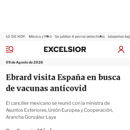
LO DE HOY:
México y Perú
Se jubilan 4 perros detectores
Jalapeños baj
E
x
M
I
c
e
n
n
e
i
09 de Agosto de 2026
ú
l
c
s
i
Ebrard visita España en busca
i
a
o
r
de vacunas anticovid
r
S
e
s
El canciller mexicano se reunió con la ministra de
i
Asuntos Exteriores, Unión Europea y Cooperación,
ó
Arancha González Laya
n