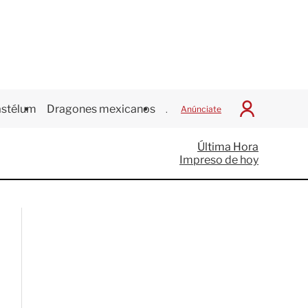
stélum
Dragones mexicanos
Juegos Centroamericanos
Anúnciate
I
n
i
Última Hora
c
Impreso de hoy
i
a
r
S
e
s
i
ó
n