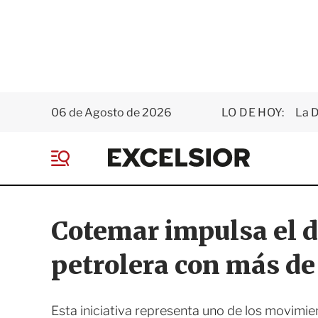
06 de Agosto de 2026
LO DE HOY:
La D
E
x
M
c
e
e
n
l
ú
s
Cotemar impulsa el de
i
o
petrolera con más d
r
Esta iniciativa representa uno de los movimie