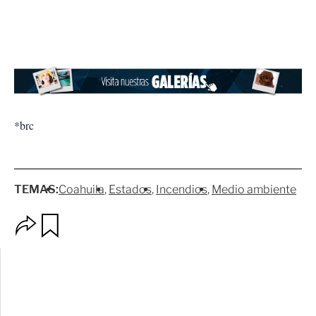
*brc
TEMAS:
Coahuila
Estados
Incendios
Medio ambiente
O
G
p
u
c
a
i
r
o
d