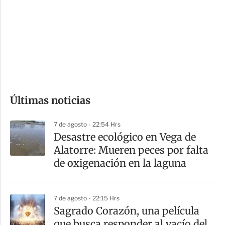
n
a
e
r
s
d
e
c
o
Últimas noticias
m
p
7 de agosto - 22:54 Hrs
a
Desastre ecológico en Vega de
r
Alatorre: Mueren peces por falta
t
de oxigenación en la laguna
i
r
7 de agosto - 22:15 Hrs
Sagrado Corazón, una película
que busca responder al vacío del