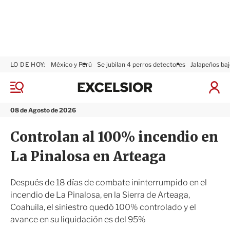
LO DE HOY:
México y Perú
Se jubilan 4 perros detectores
Jalapeños baj
E
x
M
I
c
e
n
n
e
i
08 de Agosto de 2026
ú
l
c
s
i
Controlan al 100% incendio en
i
a
o
r
La Pinalosa en Arteaga
r
S
e
s
Después de 18 días de combate ininterrumpido en el
i
incendio de La Pinalosa, en la Sierra de Arteaga,
ó
Coahuila, el siniestro quedó 100% controlado y el
n
avance en su liquidación es del 95%