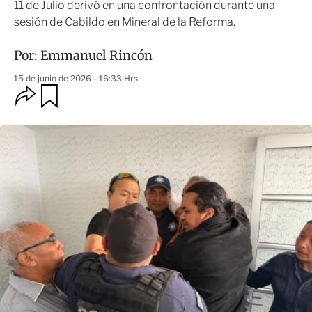
11 de Julio derivó en una confrontación durante una
sesión de Cabildo en Mineral de la Reforma.
Por:
Emmanuel Rincón
15 de junio de 2026 - 16:33 Hrs
O
G
u
p
a
c
r
i
d
o
a
n
r
e
s
d
e
c
o
m
p
a
r
t