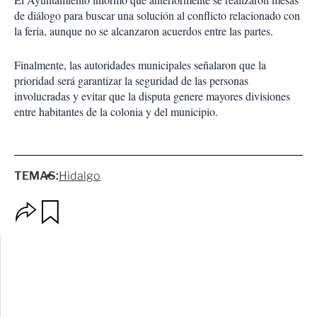
de diálogo para buscar una solución al conflicto relacionado con
la feria, aunque no se alcanzaron acuerdos entre las partes.
Finalmente, las autoridades municipales señalaron que la
prioridad será garantizar la seguridad de las personas
involucradas y evitar que la disputa genere mayores divisiones
entre habitantes de la colonia y del municipio.
TEMAS:
Hidalgo
O
G
p
u
c
a
i
r
o
d
n
a