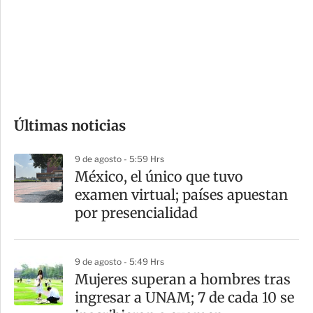
e
r
s
d
e
c
o
Últimas noticias
m
p
9 de agosto - 5:59 Hrs
a
México, el único que tuvo
r
examen virtual; países apuestan
t
por presencialidad
i
r
9 de agosto - 5:49 Hrs
Mujeres superan a hombres tras
ingresar a UNAM; 7 de cada 10 se