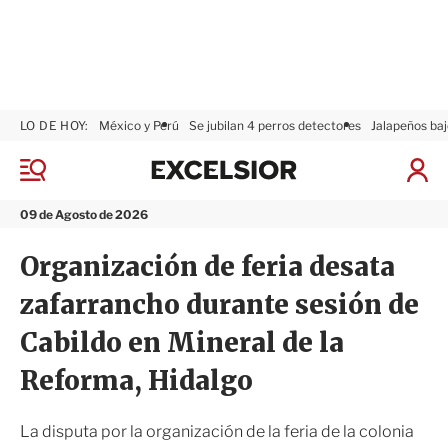
LO DE HOY:
México y Perú
Se jubilan 4 perros detectores
Jalapeños baj
E
x
M
I
c
e
n
n
e
i
09 de Agosto de 2026
ú
l
c
s
i
Organización de feria desata
i
a
o
r
zafarrancho durante sesión de
r
S
e
Cabildo en Mineral de la
s
i
Reforma, Hidalgo
ó
n
La disputa por la organización de la feria de la colonia