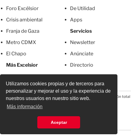
Foro Excélsior
De Utilidad
Crisis ambiental
Apps
Franja de Gaza
Servicios
Metro CDMX
Newsletter
El Chapo
Anúnciate
Más Excelsior
Directorio
Mujeres
Suscripciones
Utilizamos cookies propias y de terceros para
personalizar y mejorar el uso y la experiencia de
© 2026 Todos los derechos reservados. Prohibida la reproducción total
nuestros usuarios en nuestro sitio web.
o parcial, incluyendo cualquier medio electrónico*
Más información
Aceptar