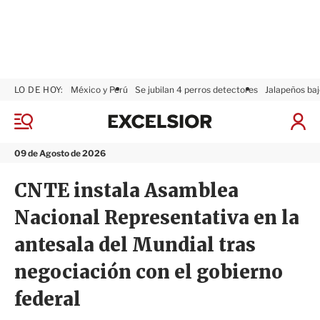
LO DE HOY:
México y Perú
Se jubilan 4 perros detectores
Jalapeños baj
E
x
M
I
c
e
n
n
e
i
09 de Agosto de 2026
ú
l
c
s
i
CNTE instala Asamblea
i
a
o
r
Nacional Representativa en la
r
S
e
antesala del Mundial tras
s
i
negociación con el gobierno
ó
n
federal