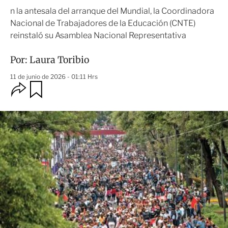
n la antesala del arranque del Mundial, la Coordinadora
Nacional de Trabajadores de la Educación (CNTE)
reinstaló su Asamblea Nacional Representativa
Por:
Laura Toribio
11 de junio de 2026 - 01:11 Hrs
O
G
u
p
a
c
r
i
d
o
a
n
r
e
s
d
e
c
o
m
p
a