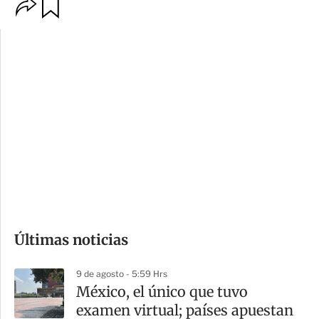
O
G
p
u
c
a
i
r
o
d
n
a
e
r
s
d
e
c
o
Últimas noticias
m
p
9 de agosto - 5:59 Hrs
a
México, el único que tuvo
r
examen virtual; países apuestan