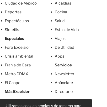
Ciudad de México
Alcaldías
Deportes
Cocina
Espectáculos
Salud
Sintetika
Estilo de Vida
Especiales
Viajes
Foro Excélsior
De Utilidad
Crisis ambiental
Apps
Franja de Gaza
Servicios
Metro CDMX
Newsletter
El Chapo
Anúnciate
Más Excelsior
Directorio
Mujeres
Suscripciones
Utilizamos cookies propias y de terceros para