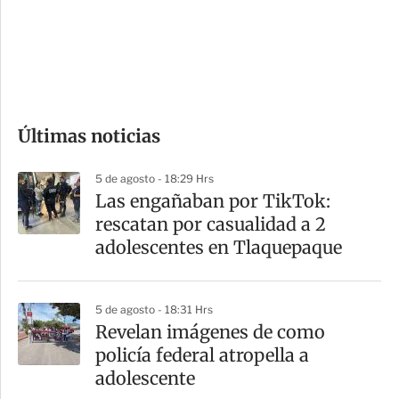
s
d
e
c
o
Últimas noticias
m
p
5 de agosto - 18:29 Hrs
a
Las engañaban por TikTok:
r
rescatan por casualidad a 2
t
adolescentes en Tlaquepaque
i
r
5 de agosto - 18:31 Hrs
Revelan imágenes de como
policía federal atropella a
adolescente