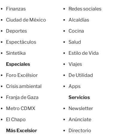
Finanzas
Redes sociales
Ciudad de México
Alcaldías
Deportes
Cocina
Espectáculos
Salud
Sintetika
Estilo de Vida
Especiales
Viajes
Foro Excélsior
De Utilidad
Crisis ambiental
Apps
Franja de Gaza
Servicios
Metro CDMX
Newsletter
El Chapo
Anúnciate
Más Excelsior
Directorio