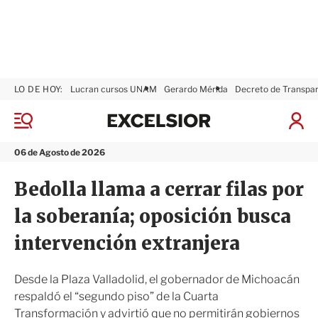
LO DE HOY:
Lucran cursos UNAM
Gerardo Mérida
Decreto de Transpa
E
x
M
I
c
e
n
n
e
i
06 de Agosto de 2026
ú
l
c
s
i
Bedolla llama a cerrar filas por
i
a
o
r
la soberanía; oposición busca
r
S
e
intervención extranjera
s
i
ó
Desde la Plaza Valladolid, el gobernador de Michoacán
n
respaldó el “segundo piso” de la Cuarta
Transformación y advirtió que no permitirán gobiernos