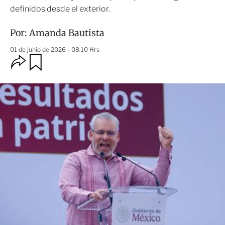
definidos desde el exterior.
Por:
Amanda Bautista
01 de junio de 2026 - 08:10 Hrs
O
G
u
p
a
c
r
i
d
o
a
n
r
e
s
d
e
c
o
m
p
a
r
t
i