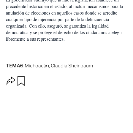
precedente histórico en el estado, al incluir mecanismos para la
anulación de elecciones en aquellos casos donde se acredite
cualquier tipo de injerencia por parte de la delincuencia
organizada. Con ello, aseguró, se garantiza la legalidad
democrática y se protege el derecho de los ciudadanos a elegir
libremente a sus representantes.
TEMAS:
Michoacán
Claudia Sheinbaum
O
G
p
u
c
a
i
r
o
d
n
a
e
r