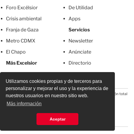
Foro Excélsior
De Utilidad
Crisis ambiental
Apps
Franja de Gaza
Servicios
Metro CDMX
Newsletter
El Chapo
Anúnciate
Más Excelsior
Directorio
Mujeres
Suscripciones
Utilizamos cookies propias y de terceros para
personalizar y mejorar el uso y la experiencia de
© 2026 Todos los derechos reservados. Prohibida la reproducción total
nuestros usuarios en nuestro sitio web.
o parcial, incluyendo cualquier medio electrónico*
Más información
Aceptar