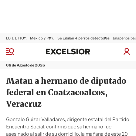
LO DE HOY:
México y Perú
Se jubilan 4 perros detectores
Jalapeños baj
E
x
M
I
c
e
n
n
e
i
08 de Agosto de 2026
ú
l
c
s
i
Matan a hermano de diputado
i
a
o
r
federal en Coatzacoalcos,
r
S
e
Veracruz
s
i
ó
Gonzalo Guizar Valladares, dirigente estatal del Partido
n
Encuentro Social, confirmó que su hermano fue
asesinado al salir de su domicilio, la mañana de este 20