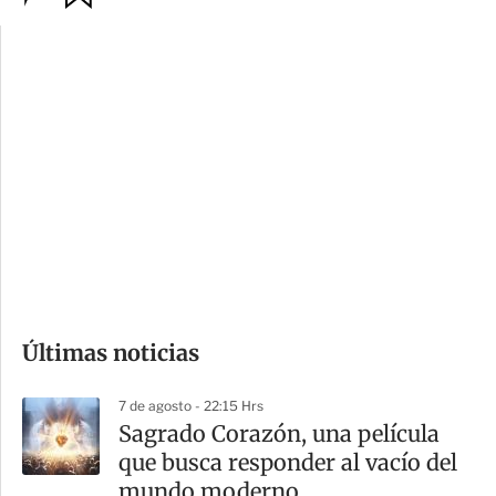
p
u
c
a
i
r
o
d
n
a
e
r
s
d
e
c
o
Últimas noticias
m
p
7 de agosto - 22:15 Hrs
a
Sagrado Corazón, una película
r
que busca responder al vacío del
t
mundo moderno