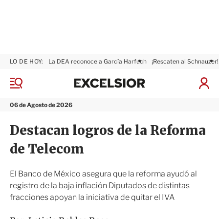
LO DE HOY:
La DEA reconoce a García Harfuch
¡Rescaten al Schnauzer!
E
x
M
I
c
e
n
n
e
i
06 de Agosto de 2026
ú
l
c
s
i
Destacan logros de la Reforma
i
a
o
r
de Telecom
r
S
e
s
El Banco de México asegura que la reforma ayudó al
i
registro de la baja inflación Diputados de distintas
ó
fracciones apoyan la iniciativa de quitar el IVA
n