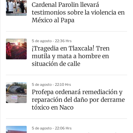
a
Cardenal Parolin llevará
r
testimonios sobre la violencia en
t
México al Papa
i
r
5 de agosto - 22:36 Hrs
¡Tragedia en Tlaxcala! Tren
mutila y mata a hombre en
situación de calle
5 de agosto - 22:10 Hrs
Profepa ordenará remediación y
reparación del daño por derrame
tóxico en Naco
5 de agosto - 22:06 Hrs