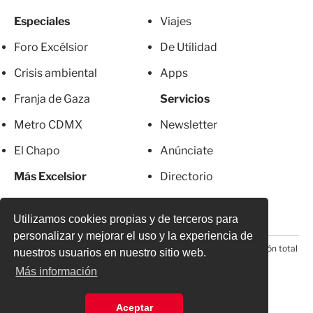
Especiales
Viajes
Foro Excélsior
De Utilidad
Crisis ambiental
Apps
Franja de Gaza
Servicios
Metro CDMX
Newsletter
El Chapo
Anúnciate
Más Excelsior
Directorio
Mujeres
Suscripciones
Utilizamos cookies propias y de terceros para
personalizar y mejorar el uso y la experiencia de
© 2026 Todos los derechos reservados. Prohibida la reproducción total
nuestros usuarios en nuestro sitio web.
o parcial, incluyendo cualquier medio electrónico*
Más información
Aceptar