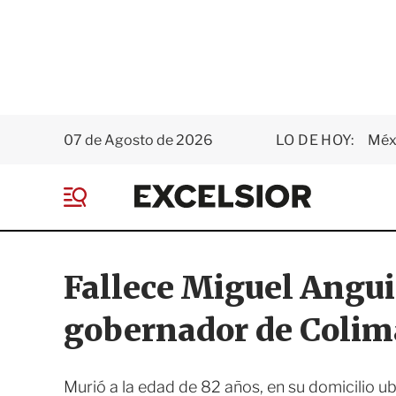
07 de Agosto de 2026
LO DE HOY:
Méxi
E
x
M
c
e
e
n
l
ú
s
Fallece Miguel Angui
i
o
gobernador de Colim
r
Murió a la edad de 82 años, en su domicilio ub