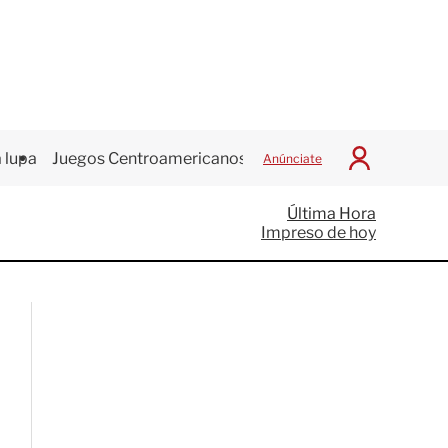
 lupa
Juegos Centroamericanos
Anúnciate
I
n
i
Última Hora
c
Impreso de hoy
i
a
r
S
e
s
i
ó
n