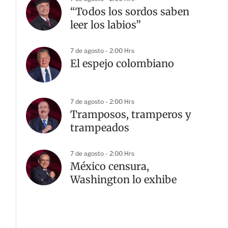
“Todos los sordos saben
leer los labios”
7 de agosto - 2:00 Hrs
El espejo colombiano
7 de agosto - 2:00 Hrs
Tramposos, tramperos y
trampeados
G
7 de agosto - 2:00 Hrs
México censura,
Washington lo exhibe