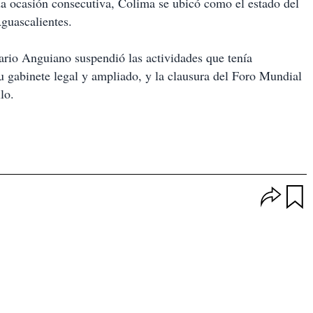
da ocasión consecutiva, Colima se ubicó como el estado del
guascalientes.
Mario Anguiano suspendió las actividades que tenía
 gabinete legal y ampliado, y la clausura del Foro Mundial
lo.
O
p
u
c
a
i
r
o
d
n
a
e
r