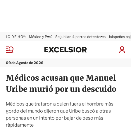
LO DE HOY:
México y Perú
Se jubilan 4 perros detectores
Jalapeños baj
E
x
M
I
c
e
n
n
e
i
09 de Agosto de 2026
ú
l
c
s
i
Médicos acusan que Manuel
i
a
o
r
Uribe murió por un descuido
r
S
e
s
Médicos que trataron a quien fuera el hombre más
i
gordo del mundo dijeron que Uribe buscó a otras
ó
personas en un intento por bajar de peso más
n
rápidamente