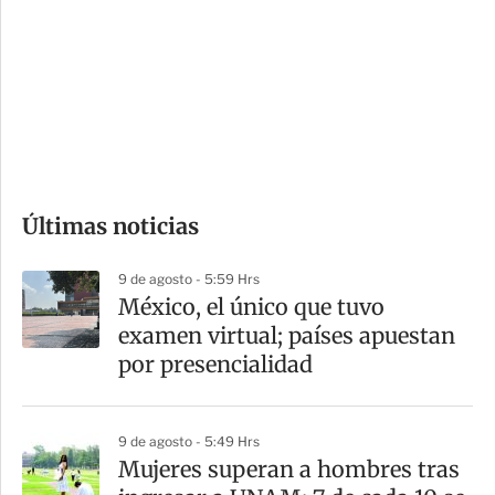
n
a
e
r
s
d
e
c
o
Últimas noticias
m
p
9 de agosto - 5:59 Hrs
a
México, el único que tuvo
r
examen virtual; países apuestan
t
por presencialidad
i
r
9 de agosto - 5:49 Hrs
Mujeres superan a hombres tras