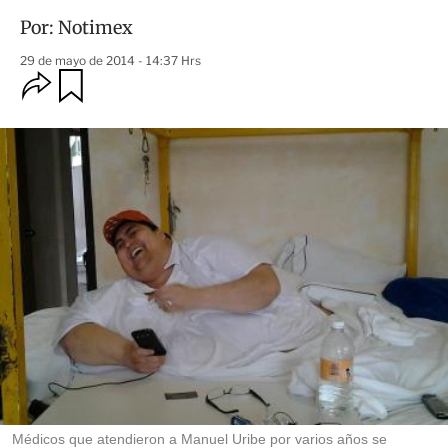
Por:
Notimex
29 de mayo de 2014 - 14:37 Hrs
O
G
u
p
a
c
r
i
d
o
a
n
r
e
s
d
e
c
o
m
p
a
r
t
i
r
Médicos que atendieron a Manuel Uribe por varios años se