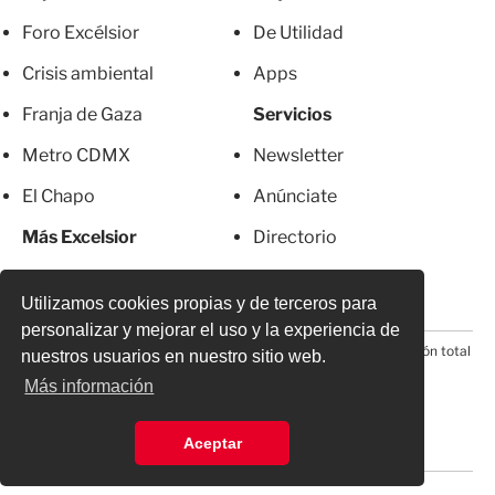
Foro Excélsior
De Utilidad
Crisis ambiental
Apps
Franja de Gaza
Servicios
Metro CDMX
Newsletter
El Chapo
Anúnciate
Más Excelsior
Directorio
Mujeres
Suscripciones
Utilizamos cookies propias y de terceros para
personalizar y mejorar el uso y la experiencia de
© 2026 Todos los derechos reservados. Prohibida la reproducción total
nuestros usuarios en nuestro sitio web.
o parcial, incluyendo cualquier medio electrónico*
Más información
Aceptar