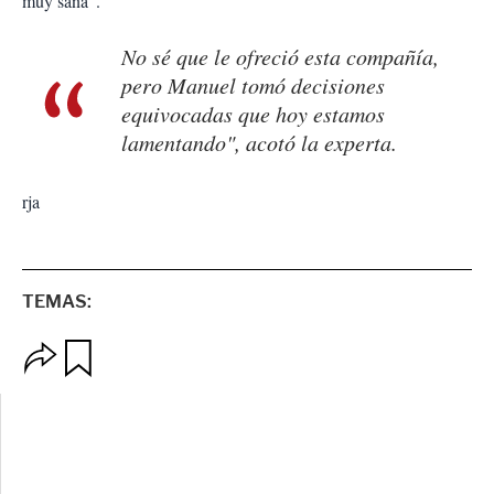
muy sana".
No sé que le ofreció esta compañía,
pero Manuel tomó decisiones
equivocadas que hoy estamos
lamentando", acotó la experta.
rja
TEMAS:
O
G
p
u
c
a
i
r
o
d