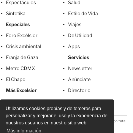
Espectáculos
Salud
Sintetika
Estilo de Vida
Especiales
Viajes
Foro Excélsior
De Utilidad
Crisis ambiental
Apps
Franja de Gaza
Servicios
Metro CDMX
Newsletter
El Chapo
Anúnciate
Más Excelsior
Directorio
Mujeres
Suscripciones
Utilizamos cookies propias y de terceros para
personalizar y mejorar el uso y la experiencia de
© 2026 Todos los derechos reservados. Prohibida la reproducción total
nuestros usuarios en nuestro sitio web.
o parcial, incluyendo cualquier medio electrónico*
Más información