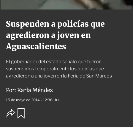
Suspenden a policías que
agredieron a joven en
Aguascalientes
El gobernador del estado señaló que fueron
suspendidos temporalmente los policías que
agredieron a una joven en la Feria de San Marcos
Por:
Karla Méndez
15 de mayo de 2014 - 12:36 Hrs
O
G
u
p
a
c
r
i
d