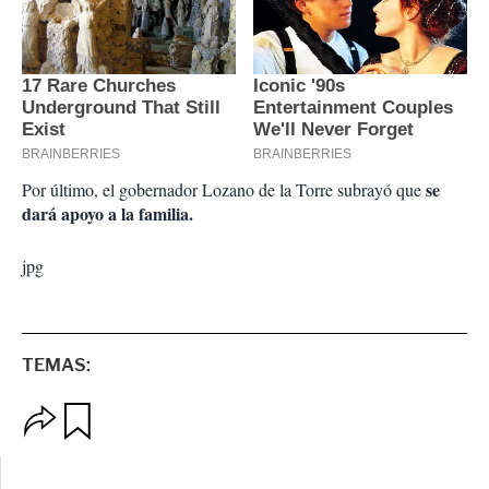
se
Por último, el gobernador Lozano de la Torre subrayó que
dará apoyo a la familia.
jpg
TEMAS:
O
G
p
u
c
a