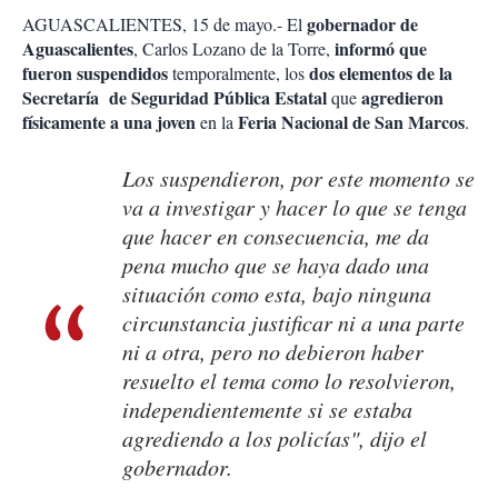
o
a
gobernador de
AGUASCALIENTES, 15 de mayo.- El
n
r
e
Aguascalientes
informó que
, Carlos Lozano de la Torre,
s
fueron suspendidos
dos elementos de la
temporalmente, los
d
Secretaría de Seguridad Pública Estatal
agredieron
que
e
físicamente a una joven
Feria Nacional de San Marcos
en la
.
c
o
m
Los suspendieron, por este momento se
p
va a investigar y hacer lo que se tenga
a
que hacer en consecuencia, me da
r
t
pena mucho que se haya dado una
i
situación como esta, bajo ninguna
r
circunstancia justificar ni a una parte
ni a otra, pero no debieron haber
resuelto el tema como lo resolvieron,
independientemente si se estaba
agrediendo a los policías", dijo el
gobernador.