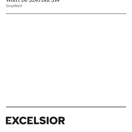
Excelsior
Excelsior