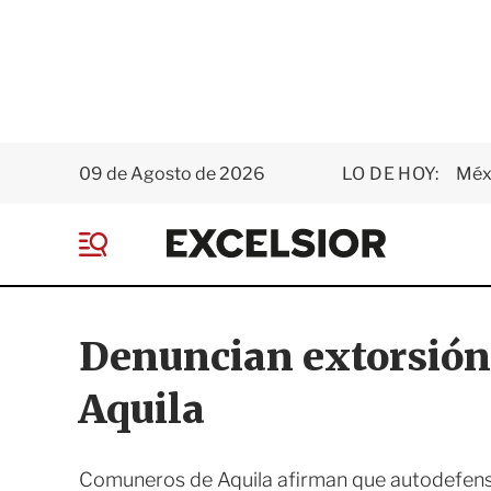
09 de Agosto de 2026
LO DE HOY:
Méxi
E
x
M
c
e
e
n
l
ú
s
Denuncian extorsión
i
o
Aquila
r
Comuneros de Aquila afirman que autodefens