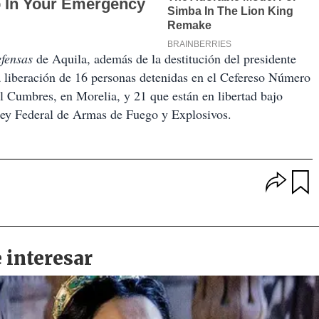
efensas
de Aquila, además de la destitución del presidente
 liberación de 16 personas detenidas en el Cefereso Número
l Cumbres, en Morelia, y 21 que están en libertad bajo
 Ley Federal de Armas de Fuego y Explosivos.
O
p
u
c
a
i
r
o
d
n
a
e
r
s