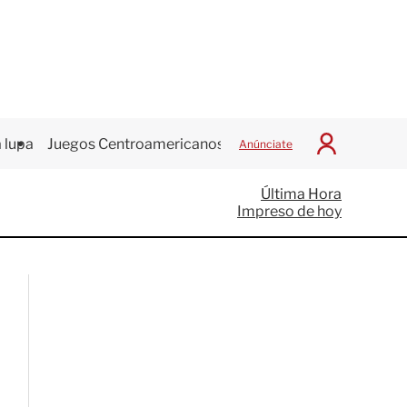
 lupa
Juegos Centroamericanos
Anúnciate
I
n
i
Última Hora
c
Impreso de hoy
i
a
r
S
e
s
i
ó
n