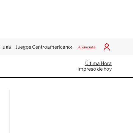
 lupa
Juegos Centroamericanos
Anúnciate
I
n
i
Última Hora
c
Impreso de hoy
i
a
r
S
e
s
i
ó
n