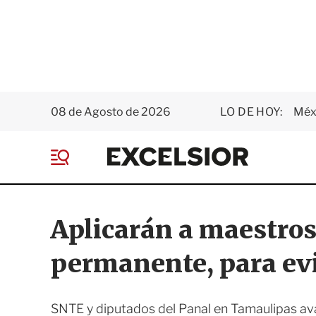
08 de Agosto de 2026
LO DE HOY:
Méxi
E
x
M
c
e
e
n
l
ú
s
Aplicarán a maestros 
i
o
permanente, para evi
r
SNTE y diputados del Panal en Tamaulipas aval