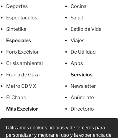
Deportes
Cocina
Espectáculos
Salud
Sintetika
Estilo de Vida
Especiales
Viajes
Foro Excélsior
De Utilidad
Crisis ambiental
Apps
Franja de Gaza
Servicios
Metro CDMX
Newsletter
El Chapo
Anúnciate
Más Excelsior
Directorio
Mujeres
Suscripciones
Utilizamos cookies propias y de terceros para
personalizar y mejorar el uso y la experiencia de