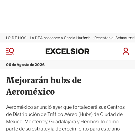
LO DE HOY:
La DEA reconoce a García Harfuch
¡Rescaten al Schnauzer!
E
x
M
I
c
e
n
n
e
i
06 de Agosto de 2026
ú
l
c
s
i
Mejorarán hubs de
i
a
o
r
Aeroméxico
r
S
e
s
Aeroméxico anunció ayer que fortalecerá sus Centros
i
de Distribución de Tráfico Aéreo (Hubs) de Ciudad de
ó
México, Monterrey, Guadalajara y Hermosillo como
n
parte de su estrategia de crecimiento para este año