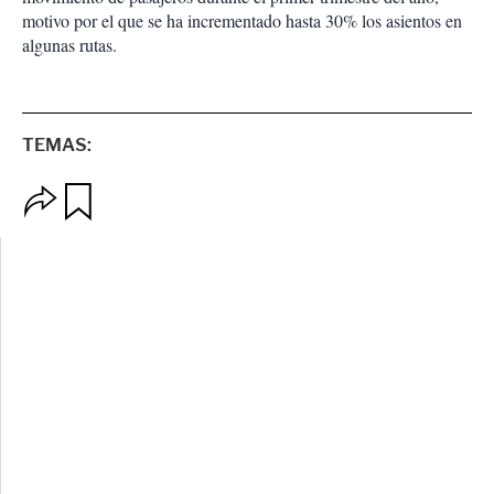
motivo por el que se ha incrementado hasta 30% los asientos en
algunas rutas.
TEMAS:
O
G
p
u
c
a
i
r
o
d
n
a
e
r
s
d
e