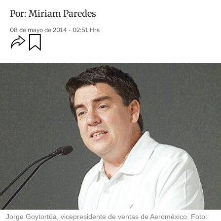
Por:
Miriam Paredes
08 de mayo de 2014 - 02:51 Hrs
O
G
u
p
a
c
r
i
d
o
a
n
r
e
s
d
e
c
o
m
p
a
r
t
i
r
Jorge Goytortúa, vicepresidente de ventas de Aeroméxico. Foto: