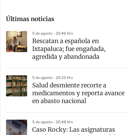
c
o
Últimas noticias
m
p
5 de agosto - 20:46 Hrs
a
Rescatan a española en
r
Ixtapaluca; fue engañada,
t
agredida y abandonada
i
r
5 de agosto - 20:33 Hrs
Salud desmiente recorte a
medicamentos y reporta avance
en abasto nacional
5 de agosto - 20:48 Hrs
Caso Rocky: Las asignaturas