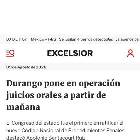
LO DE HOY:
México y Perú
Se jubilan 4 perros detectores
Jalapeños baj
E
x
M
I
c
e
n
n
e
i
09 de Agosto de 2026
ú
l
c
s
i
Durango pone en operación
i
a
o
r
juicios orales a partir de
r
S
e
mañana
s
i
ó
El Congreso del estado fue el primero en ratificar el
n
nuevo Código Nacional de Procedimientos Penales,
destacó Apolonio Bentacourt Ruiz