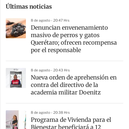
Últimas noticias
m
p
8 de agosto - 20:47 Hrs
a
Denuncian envenenamiento
r
masivo de perros y gatos
t
Querétaro; ofrecen recompensa
i
por el responsable
r
8 de agosto - 20:43 Hrs
Nueva orden de aprehensión en
contra del directivo de la
academia militar Doenitz
8 de agosto - 20:38 Hrs
Programa de Vivienda para el
Bienestar beneficiará a 12