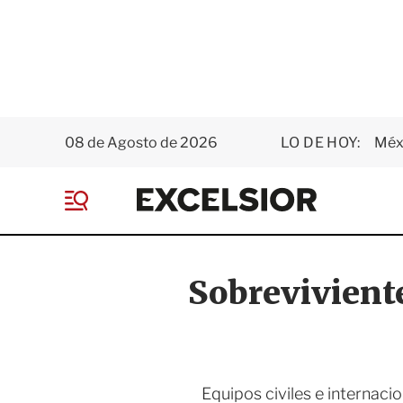
08 de Agosto de 2026
LO DE HOY:
Méxi
E
x
M
c
e
e
n
l
ú
s
Sobreviviente
i
o
r
Equipos civiles e internaci