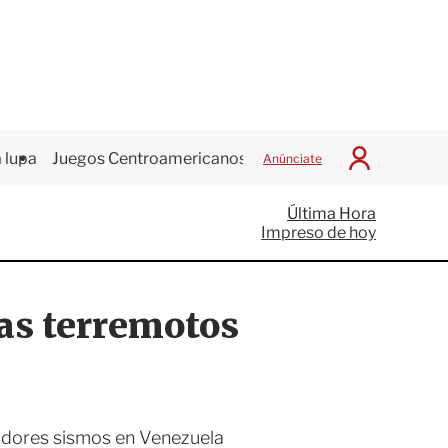
 lupa
Juegos Centroamericanos
Anúnciate
I
n
i
Última Hora
c
Impreso de hoy
i
a
r
S
ras terremotos
e
s
i
ó
n
tadores sismos en Venezuela