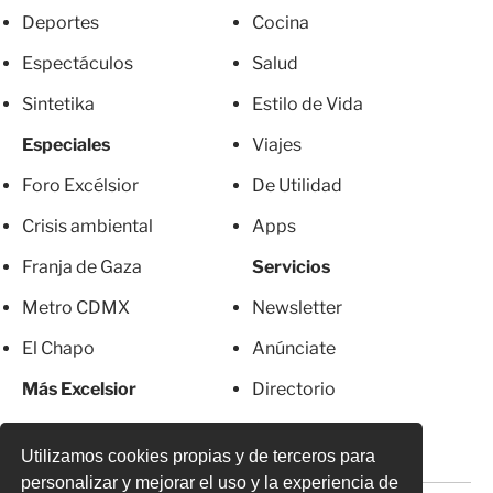
Deportes
Cocina
Espectáculos
Salud
Sintetika
Estilo de Vida
Especiales
Viajes
Foro Excélsior
De Utilidad
Crisis ambiental
Apps
Franja de Gaza
Servicios
Metro CDMX
Newsletter
El Chapo
Anúnciate
Más Excelsior
Directorio
Mujeres
Suscripciones
Utilizamos cookies propias y de terceros para
personalizar y mejorar el uso y la experiencia de