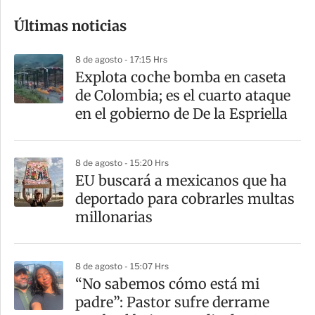
o
Últimas noticias
m
p
8 de agosto - 17:15 Hrs
a
Explota coche bomba en caseta
r
de Colombia; es el cuarto ataque
t
en el gobierno de De la Espriella
i
r
8 de agosto - 15:20 Hrs
EU buscará a mexicanos que ha
deportado para cobrarles multas
millonarias
8 de agosto - 15:07 Hrs
“No sabemos cómo está mi
padre”: Pastor sufre derrame