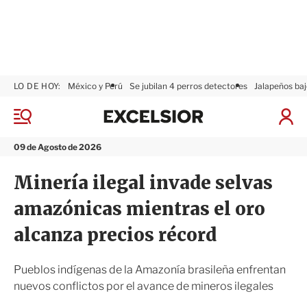
LO DE HOY:
México y Perú
Se jubilan 4 perros detectores
Jalapeños baj
E
x
M
I
c
e
n
n
e
i
09 de Agosto de 2026
ú
l
c
s
i
Minería ilegal invade selvas
i
a
o
r
amazónicas mientras el oro
r
S
e
alcanza precios récord
s
i
ó
Pueblos indígenas de la Amazonía brasileña enfrentan
n
nuevos conflictos por el avance de mineros ilegales