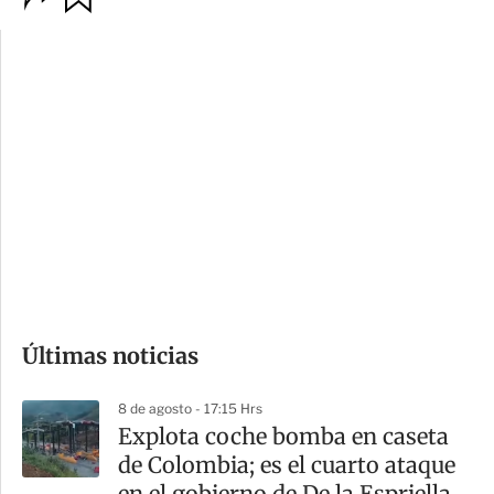
p
u
c
a
i
r
o
d
n
a
e
r
s
d
e
c
o
Últimas noticias
m
p
8 de agosto - 17:15 Hrs
a
Explota coche bomba en caseta
r
de Colombia; es el cuarto ataque
t
en el gobierno de De la Espriella