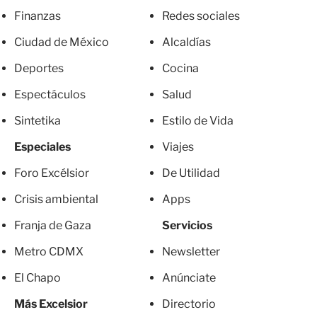
Finanzas
Redes sociales
Ciudad de México
Alcaldías
Deportes
Cocina
Espectáculos
Salud
Sintetika
Estilo de Vida
Especiales
Viajes
Foro Excélsior
De Utilidad
Crisis ambiental
Apps
Franja de Gaza
Servicios
Metro CDMX
Newsletter
El Chapo
Anúnciate
Más Excelsior
Directorio