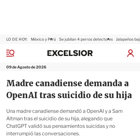
LO DE HOY:
México y Perú
Se jubilan 4 perros detectores
Jalapeños baj
E
x
M
I
c
e
n
n
e
i
09 de Agosto de 2026
ú
l
c
s
i
Madre canadiense demanda a
i
a
o
r
OpenAI tras suicidio de su hija
r
S
e
s
Una madre canadiense demandó a OpenAI y a Sam
i
Altman tras el suicidio de su hija, alegando que
ó
ChatGPT validó sus pensamientos suicidas y no
n
interrumpió las conversaciones.