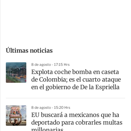
e
r
s
d
e
c
o
Últimas noticias
m
p
8 de agosto - 17:15 Hrs
a
Explota coche bomba en caseta
r
de Colombia; es el cuarto ataque
t
en el gobierno de De la Espriella
i
r
8 de agosto - 15:20 Hrs
EU buscará a mexicanos que ha
deportado para cobrarles multas
millonarias