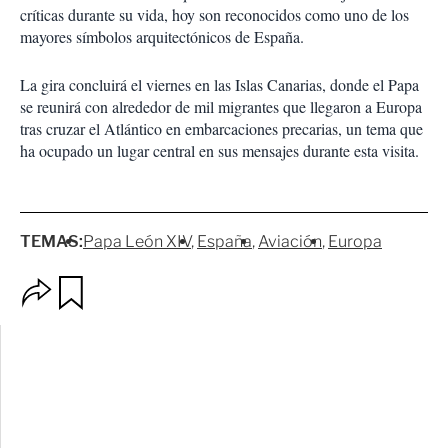
críticas durante su vida, hoy son reconocidos como uno de los
mayores símbolos arquitectónicos de España.
La gira concluirá el viernes en las Islas Canarias, donde el Papa
se reunirá con alrededor de mil migrantes que llegaron a Europa
tras cruzar el Atlántico en embarcaciones precarias, un tema que
ha ocupado un lugar central en sus mensajes durante esta visita.
TEMAS:
Papa León XIV
España
Aviación
Europa
O
G
p
u
c
a
i
r
o
d
n
a