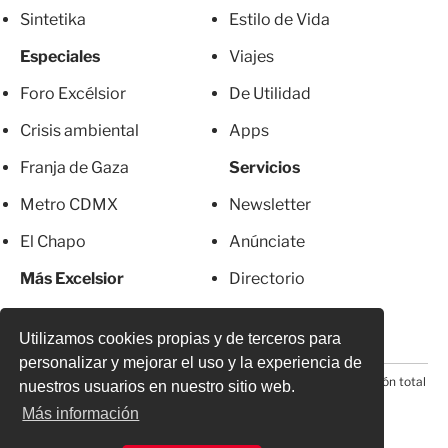
Sintetika
Estilo de Vida
Especiales
Viajes
Foro Excélsior
De Utilidad
Crisis ambiental
Apps
Franja de Gaza
Servicios
Metro CDMX
Newsletter
El Chapo
Anúnciate
Más Excelsior
Directorio
Mujeres
Suscripciones
Utilizamos cookies propias y de terceros para
personalizar y mejorar el uso y la experiencia de
© 2026 Todos los derechos reservados. Prohibida la reproducción total
nuestros usuarios en nuestro sitio web.
o parcial, incluyendo cualquier medio electrónico*
Más información