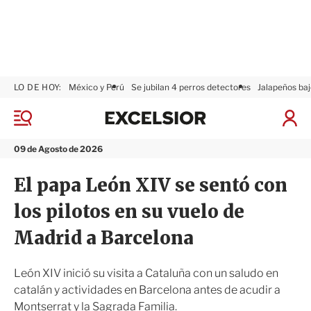
LO DE HOY:
México y Perú
Se jubilan 4 perros detectores
Jalapeños baj
E
x
M
I
c
e
n
n
e
i
09 de Agosto de 2026
ú
l
c
s
i
El papa León XIV se sentó con
i
a
o
r
los pilotos en su vuelo de
r
S
e
Madrid a Barcelona
s
i
ó
León XIV inició su visita a Cataluña con un saludo en
n
catalán y actividades en Barcelona antes de acudir a
Montserrat y la Sagrada Familia.