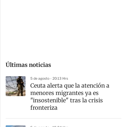
o
d
n
a
e
r
s
d
e
c
o
Últimas noticias
m
p
5 de agosto - 20:13 Hrs
a
Ceuta alerta que la atención a
r
menores migrantes ya es
t
"insostenible" tras la crisis
i
fronteriza
r