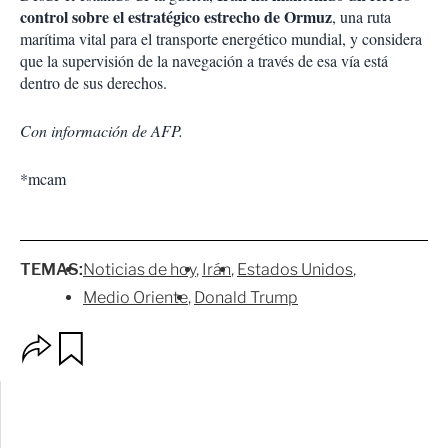
control sobre el estratégico estrecho de Ormuz
, una ruta
marítima vital para el transporte energético mundial, y considera
que la supervisión de la navegación a través de esa vía está
dentro de sus derechos.
Con información de AFP.
*mcam
TEMAS:
Noticias de hoy
Irán
Estados Unidos
Medio Oriente
Donald Trump
O
G
p
u
c
a
i
r