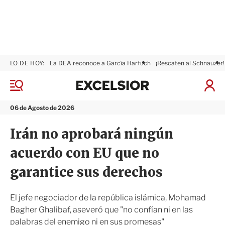
LO DE HOY:
La DEA reconoce a García Harfuch
¡Rescaten al Schnauzer!
E
x
M
I
c
e
n
n
e
i
06 de Agosto de 2026
ú
l
c
s
i
Irán no aprobará ningún
i
a
o
r
acuerdo con EU que no
r
S
e
garantice sus derechos
s
i
ó
El jefe negociador de la república islámica, Mohamad
n
Bagher Ghalibaf, aseveró que "no confían ni en las
palabras del enemigo ni en sus promesas"