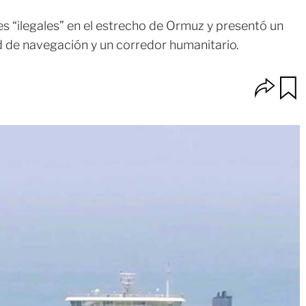
s “ilegales” en el estrecho de Ormuz y presentó un
d de navegación y un corredor humanitario.
O
u
p
a
c
r
i
d
o
a
n
r
e
s
d
e
c
o
m
p
a
r
t
i