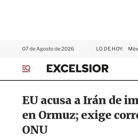
07 de Agosto de 2026
LO DE HOY:
Méxi
E
x
M
c
e
e
n
l
ú
s
EU acusa a Irán de i
i
o
en Ormuz; exige corr
r
ONU