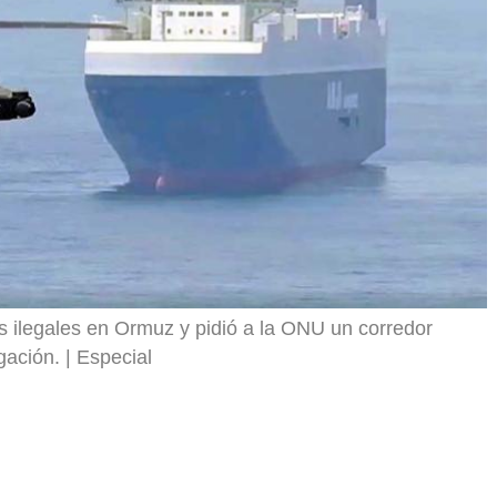
r
 ilegales en Ormuz y pidió a la ONU un corredor
gación.
Especial