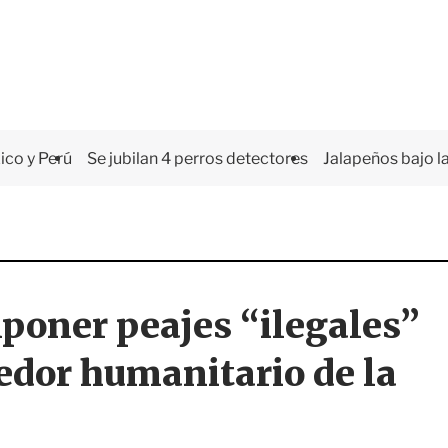
co y Perú
Se jubilan 4 perros detectores
Jalapeños bajo la
mponer peajes “ilegales”
edor humanitario de la