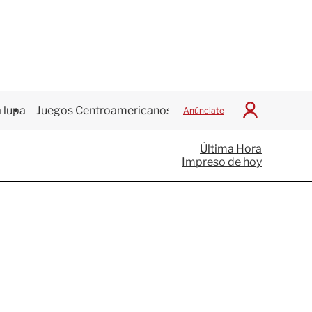
 lupa
Juegos Centroamericanos
Anúnciate
I
n
i
Última Hora
c
Impreso de hoy
i
a
r
S
e
s
i
ó
n